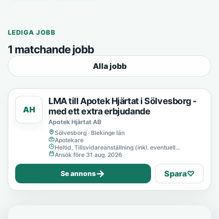
LEDIGA JOBB
1 matchande jobb
Alla jobb
LMA till Apotek Hjärtat i Sölvesborg -
AH
med ett extra erbjudande
Apotek Hjärtat AB
Sölvesborg · Blekinge län
Apotekare
Heltid, Tillsvidareanställning (inkl. eventuell
provanställning), Tills vidare
Ansök före 31 aug. 2026
→
Spara
♡
Se annons