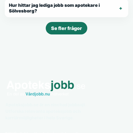
Hur hittar jag lediga jobb som apotekare i
Sölvesborg?
Se fler frågor
Apoteksjobb.se är en nischad jobbsajt.
Utforska relevanta apoteksjobb och
karriärmöjligheter i hela Sverige.