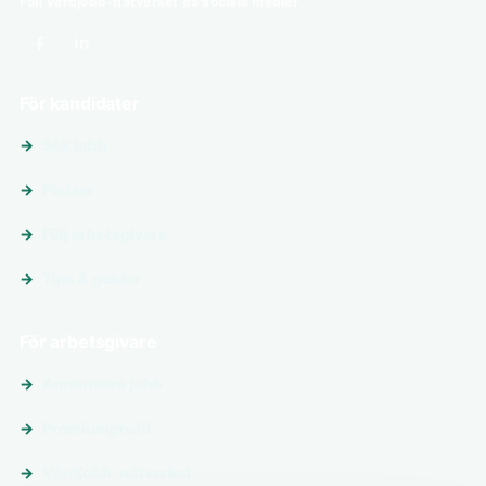
Följ Vårdjobb-nätverket på sociala medier
För kandidater
Sök jobb
Platser
Följ arbetsgivare
Tips & guider
För arbetsgivare
Annonsera jobb
Premiumprofil
Vårdjobb-nätverket