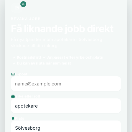
BEVAKA JOBB
Få liknande jobb direkt
Få nya tjänster inom apotekare i Sölvesborg
skickade till din inkorg.
Kostnadsfritt
Anpassat efter yrke och plats
Du kan avsluta när som helst
E-post
Yrke eller roll
Plats