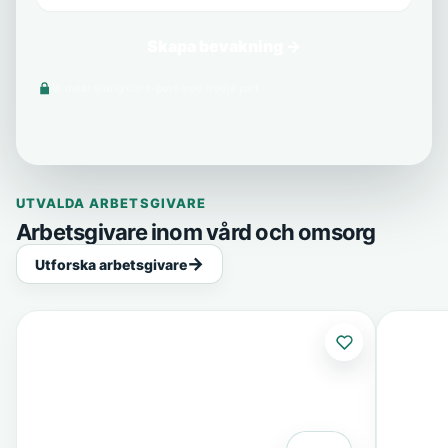
Skapa bevakning →
Vi delar aldrig din e-post med tredje part.
UTVALDA ARBETSGIVARE
Arbetsgivare inom vård och omsorg
Utforska arbetsgivare