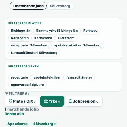
1 matchande jobb
Sölvesborg
RELATERADE PLATSER
Blekinge län
Samma yrke i Blekinge län
Ronneby
Karlshamn
Karlskrona
Olofström
receptarie i Sölvesborg
apotekstekniker i Sölvesborg
farmacitjänster i Sölvesborg
RELATERADE YRKEN
receptarie
apotekstekniker
farmacitjänster
egenvårdsrådgivare
FILTRERA:
Plats / Ort
⌄
Yrke
⌄
Jobbregion
⌄
1 matchande jobb
Rensa alla
Apotekare
×
Sölvesborg
×