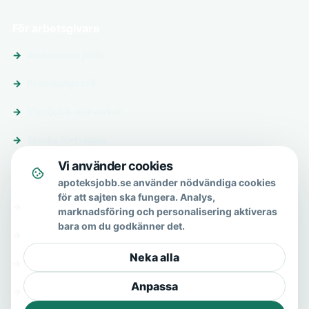
För arbetsgivare
Annonsera jobb
Premiumprofil
Vårdjobb-nätverket
Skicka förfrågan
Vi använder cookies
Om & hjälp
apoteksjobb.se använder nödvändiga cookies
för att sajten ska fungera. Analys,
Om oss
marknadsföring och personalisering aktiveras
bara om du godkänner det.
Vanliga frågor
Neka alla
Kontakt
Anpassa
Integritetspolicy