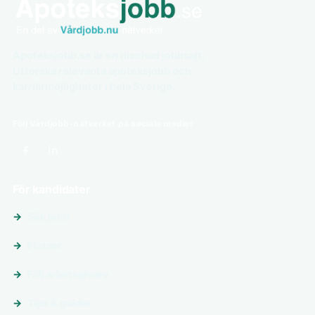
Apoteksjobb.se är en nischad jobbsajt.
Utforska relevanta apoteksjobb och
karriärmöjligheter i hela Sverige.
Följ Vårdjobb-nätverket på sociala medier
För kandidater
Sök jobb
Platser
Följ arbetsgivare
Tips & guider