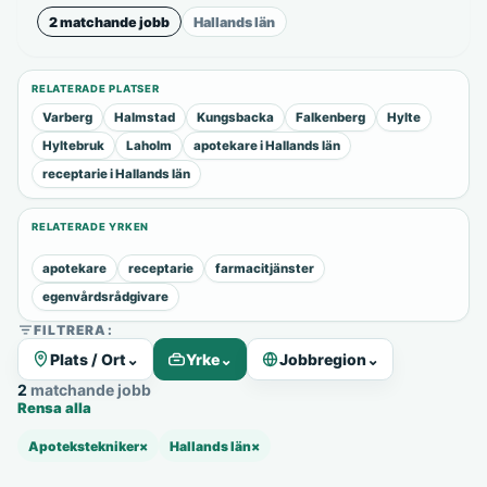
2 matchande jobb
Hallands län
RELATERADE PLATSER
Varberg
Halmstad
Kungsbacka
Falkenberg
Hylte
Hyltebruk
Laholm
apotekare i Hallands län
receptarie i Hallands län
RELATERADE YRKEN
apotekare
receptarie
farmacitjänster
egenvårdsrådgivare
FILTRERA:
Plats / Ort
⌄
Yrke
⌄
Jobbregion
⌄
2 matchande jobb
Rensa alla
Apotekstekniker
×
Hallands län
×