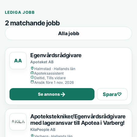
LEDIGA JOBB
2 matchande jobb
Alla jobb
Egenvårdsrådgivare
AA
Apoteket AB
Halmstad · Hallands län
Apoteksassistent
Deltid, Tills vidare
Ansök före 1 nov. 2026
→
Spara
♡
Se annons
Apotekstekniker/Egenvårdsrådgivare
med lageransvar till Apotea i Varberg!
KilaPeople AB
Varberg · Hallands län