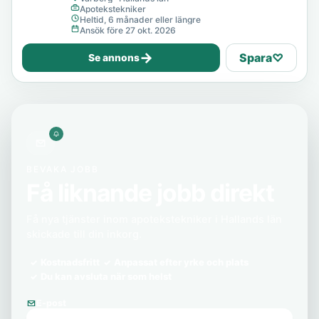
Apotekstekniker
Heltid, 6 månader eller längre
Ansök före 27 okt. 2026
→
Spara
♡
Se annons
BEVAKA JOBB
Få liknande jobb direkt
Få nya tjänster inom apotekstekniker i Hallands län
skickade till din inkorg.
Kostnadsfritt
Anpassat efter yrke och plats
Du kan avsluta när som helst
E-post