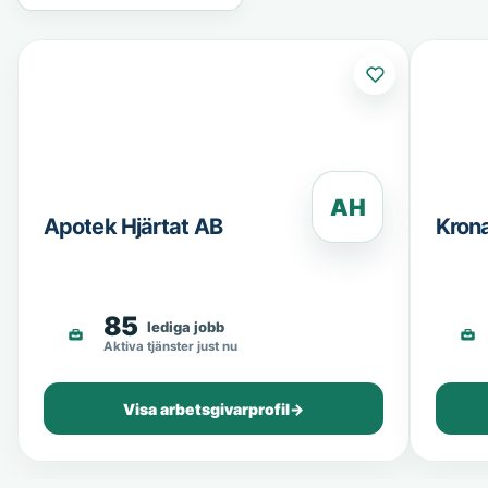
AH
Apotek Hjärtat AB
Kron
85
lediga jobb
Aktiva tjänster just nu
Visa arbetsgivarprofil
→