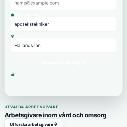
Yrke eller roll
Plats
Skapa bevakning →
Vi delar aldrig din e-post med tredje part.
UTVALDA ARBETSGIVARE
Arbetsgivare inom vård och omsorg
Utforska arbetsgivare