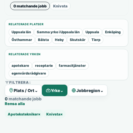
0 matchande jobb
Knivsta
RELATERADE PLATSER
Uppsala län
Samma yrke i Uppsala län
Uppsala
Enköping
Östhammar
Bålsta
Heby
Skutskär
Tierp
RELATERADE YRKEN
apotekare
receptarie
farmacitjänster
egenvårdsrådgivare
FILTRERA:
Plats / Ort
⌄
Yrke
⌄
Jobbregion
⌄
0 matchande jobb
Rensa alla
Apotekstekniker
×
Knivsta
×