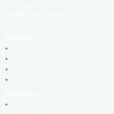
karriärmöjligheter i hela Sverige.
Följ Vårdjobb-nätverket på sociala medier
För kandidater
Sök jobb
Platser
Följ arbetsgivare
Tips & guider
För arbetsgivare
Annonsera jobb