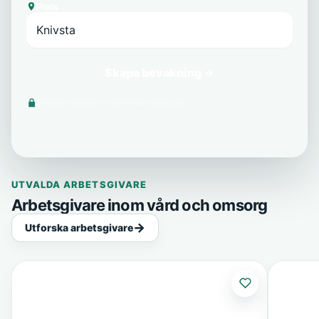
Plats
Skapa bevakning →
Vi delar aldrig din e-post med tredje part.
UTVALDA ARBETSGIVARE
Arbetsgivare inom vård och omsorg
Utforska arbetsgivare