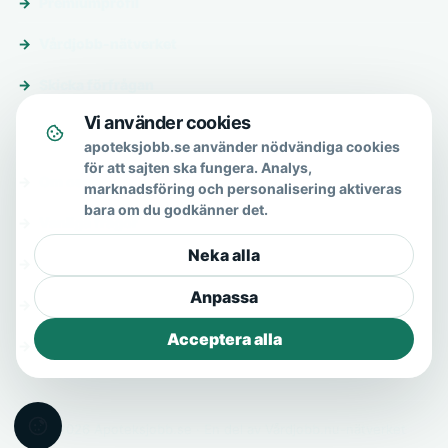
Premiumprofil
Vårdjobb-nätverket
Skicka förfrågan
Vi använder cookies
Om & hjälp
apoteksjobb.se använder nödvändiga cookies
för att sajten ska fungera. Analys,
Om oss
marknadsföring och personalisering aktiveras
bara om du godkänner det.
Vanliga frågor
Neka alla
Kontakt
Anpassa
Integritetspolicy
Acceptera alla
Allmänna villkor
© 2026 Apoteksjobb.se · En del av Vårdjobb.nu-nätverket