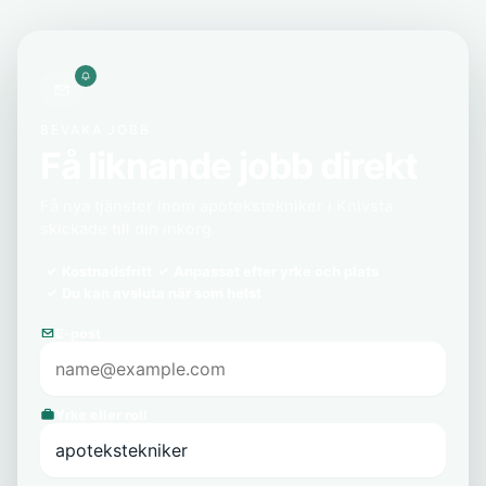
BEVAKA JOBB
Få liknande jobb direkt
Få nya tjänster inom apotekstekniker i Knivsta
skickade till din inkorg.
Kostnadsfritt
Anpassat efter yrke och plats
Du kan avsluta när som helst
E-post
Yrke eller roll