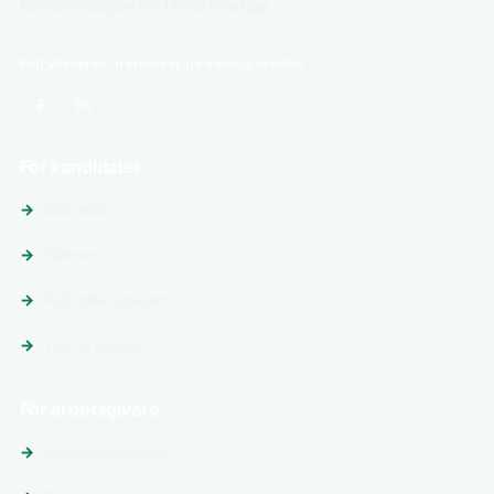
karriärmöjligheter i hela Sverige.
Följ Vårdjobb-nätverket på sociala medier
För kandidater
Sök jobb
Platser
Följ arbetsgivare
Tips & guider
För arbetsgivare
Annonsera jobb