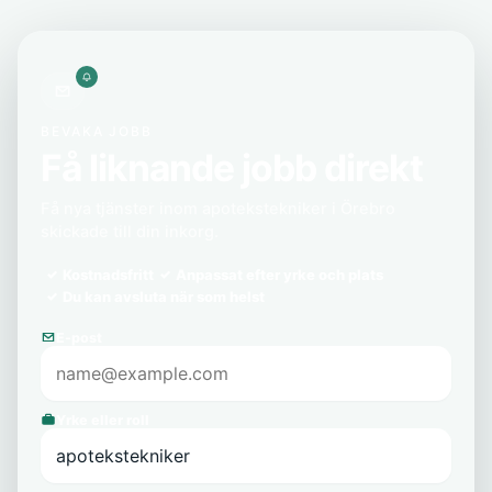
BEVAKA JOBB
Få liknande jobb direkt
Få nya tjänster inom apotekstekniker i Örebro
skickade till din inkorg.
Kostnadsfritt
Anpassat efter yrke och plats
Du kan avsluta när som helst
E-post
Yrke eller roll