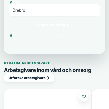
Plats
Skapa bevakning →
Vi delar aldrig din e-post med tredje part.
UTVALDA ARBETSGIVARE
Arbetsgivare inom vård och omsorg
Utforska arbetsgivare