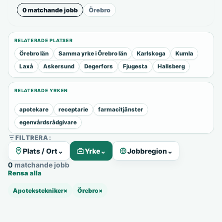
0 matchande jobb
Örebro
RELATERADE PLATSER
Örebro län
Samma yrke i Örebro län
Karlskoga
Kumla
Laxå
Askersund
Degerfors
Fjugesta
Hallsberg
RELATERADE YRKEN
apotekare
receptarie
farmacitjänster
egenvårdsrådgivare
FILTRERA:
Plats / Ort
⌄
Yrke
⌄
Jobbregion
⌄
0 matchande jobb
Rensa alla
Apotekstekniker
×
Örebro
×