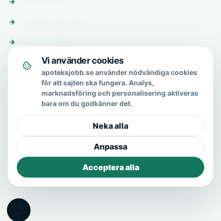
Premiumprofil
Vårdjobb-nätverket
Skicka förfrågan
Vi använder cookies
Om & hjälp
apoteksjobb.se använder nödvändiga cookies
för att sajten ska fungera. Analys,
Om oss
marknadsföring och personalisering aktiveras
bara om du godkänner det.
Vanliga frågor
Neka alla
Kontakt
Anpassa
Integritetspolicy
Acceptera alla
Allmänna villkor
© 2026 Apoteksjobb.se · En del av Vårdjobb.nu-nätverket