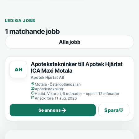
LEDIGA JOBB
1 matchande jobb
Alla jobb
Apotekstekninker till Apotek Hjärtat
AH
ICA Maxi Motala
Apotek Hjärtat AB
Motala · Östergötlands län
Apotekstekniker
Heltid, Vikariat, 6 månader – upp till 12 månader
Ansök före 11 aug. 2026
→
Spara
♡
Se annons