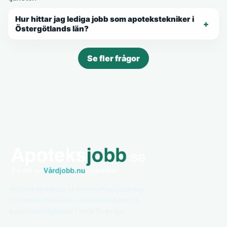
Hur hittar jag lediga jobb som apotekstekniker i
Östergötlands län?
Se fler frågor
Apoteksjobb.se är en nischad jobbsajt.
Utforska relevanta apoteksjobb och
karriärmöjligheter i hela Sverige.