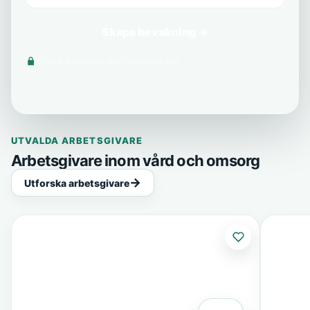
Skapa bevakning →
Vi delar aldrig din e-post med tredje part.
UTVALDA ARBETSGIVARE
Arbetsgivare inom vård och omsorg
Utforska arbetsgivare