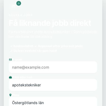
BEVAKA JOBB
Få liknande jobb direkt
Få nya tjänster inom apotekstekniker i Östergötlands
län skickade till din inkorg.
Kostnadsfritt
Anpassat efter yrke och plats
Du kan avsluta när som helst
E-post
Yrke eller roll
Plats