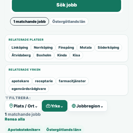
Sök jobb
1 matchande jobb
Östergötlands län
RELATERADE PLATSER
Linköping
Norrköping
Finspång
Motala
Söderköping
Åtvidaberg
Boxholm
Kinda
Kisa
RELATERADE YRKEN
apotekare
receptarie
farmacitjänster
egenvårdsrådgivare
FILTRERA:
Plats / Ort
⌄
Yrke
⌄
Jobbregion
⌄
1 matchande jobb
Rensa alla
Apotekstekniker
×
Östergötlands län
×