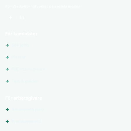
Följ Vårdjobb-nätverket på sociala medier
För kandidater
Sök jobb
Platser
Följ arbetsgivare
Tips & guider
För arbetsgivare
Annonsera jobb
Premiumprofil