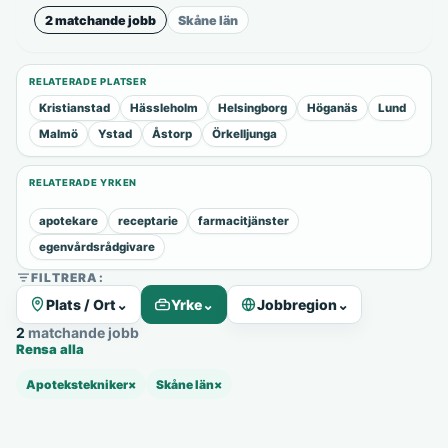
2 matchande jobb
Skåne län
RELATERADE PLATSER
Kristianstad
Hässleholm
Helsingborg
Höganäs
Lund
Malmö
Ystad
Åstorp
Örkelljunga
RELATERADE YRKEN
apotekare
receptarie
farmacitjänster
egenvårdsrådgivare
FILTRERA:
Plats / Ort
⌄
Yrke
⌄
Jobbregion
⌄
2 matchande jobb
Rensa alla
Apotekstekniker
×
Skåne län
×