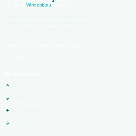
Apoteksjobb.se är en nischad jobbsajt.
Utforska relevanta apoteksjobb och
karriärmöjligheter i hela Sverige.
Följ Vårdjobb-nätverket på sociala medier
För kandidater
Sök jobb
Platser
Följ arbetsgivare
Tips & guider