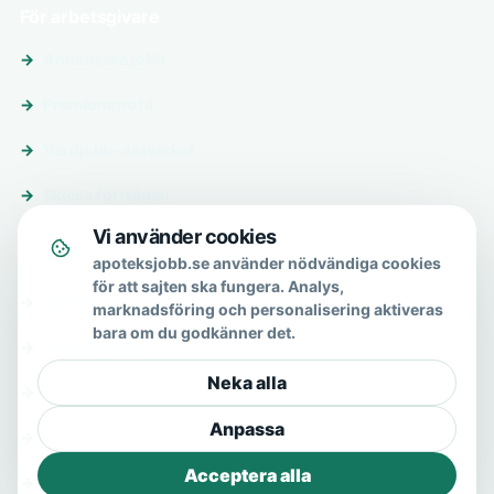
För arbetsgivare
Annonsera jobb
Premiumprofil
Vårdjobb-nätverket
Skicka förfrågan
Vi använder cookies
Om & hjälp
apoteksjobb.se använder nödvändiga cookies
för att sajten ska fungera. Analys,
Om oss
marknadsföring och personalisering aktiveras
bara om du godkänner det.
Vanliga frågor
Neka alla
Kontakt
Anpassa
Integritetspolicy
Acceptera alla
Allmänna villkor