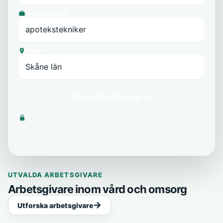
Yrke eller roll
Plats
Skapa bevakning →
Vi delar aldrig din e-post med tredje part.
UTVALDA ARBETSGIVARE
Arbetsgivare inom vård och omsorg
Utforska arbetsgivare