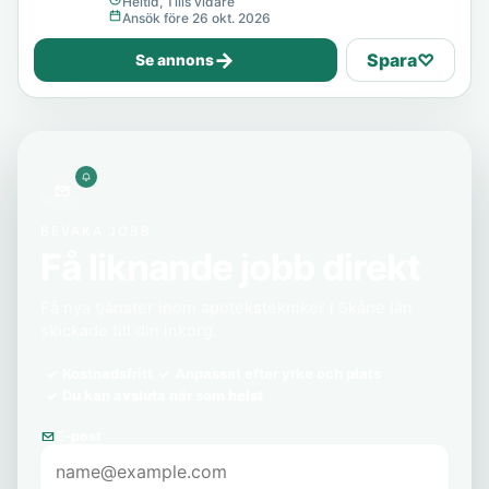
Heltid, Tills vidare
Ansök före 26 okt. 2026
→
Spara
♡
Se annons
BEVAKA JOBB
Få liknande jobb direkt
Få nya tjänster inom apotekstekniker i Skåne län
skickade till din inkorg.
Kostnadsfritt
Anpassat efter yrke och plats
Du kan avsluta när som helst
E-post