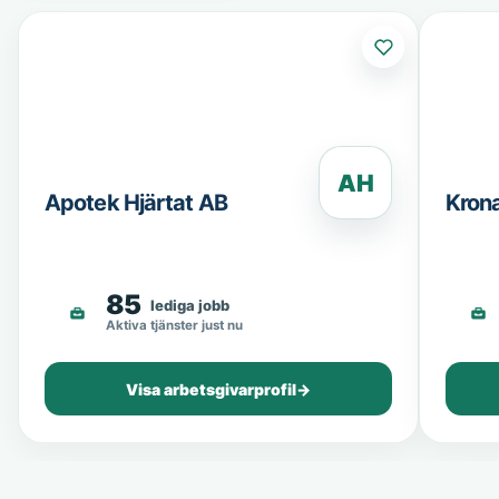
AH
Apotek Hjärtat AB
Kron
85
lediga jobb
Aktiva tjänster just nu
Visa arbetsgivarprofil
→