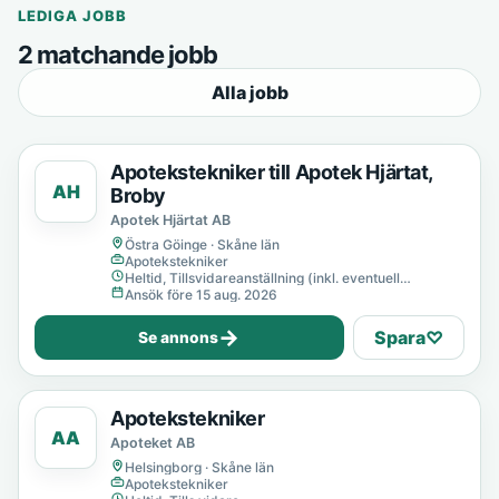
LEDIGA JOBB
2 matchande jobb
Alla jobb
Apotekstekniker till Apotek Hjärtat,
AH
Broby
Apotek Hjärtat AB
Östra Göinge · Skåne län
Apotekstekniker
Heltid, Tillsvidareanställning (inkl. eventuell
provanställning), Tills vidare
Ansök före 15 aug. 2026
→
Spara
♡
Se annons
Apotekstekniker
AA
Apoteket AB
Helsingborg · Skåne län
Apotekstekniker