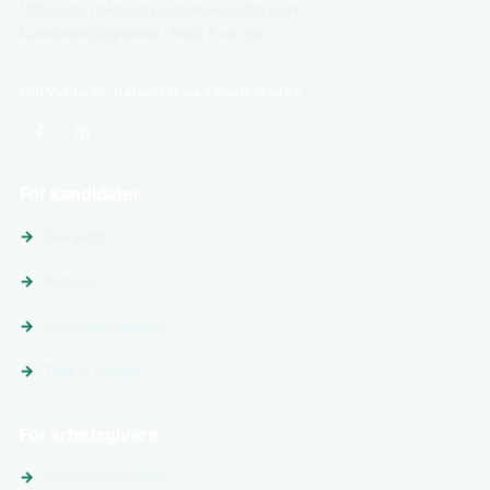
Utforska relevanta apoteksjobb och
karriärmöjligheter i hela Sverige.
Följ Vårdjobb-nätverket på sociala medier
För kandidater
Sök jobb
Platser
Följ arbetsgivare
Tips & guider
För arbetsgivare
Annonsera jobb