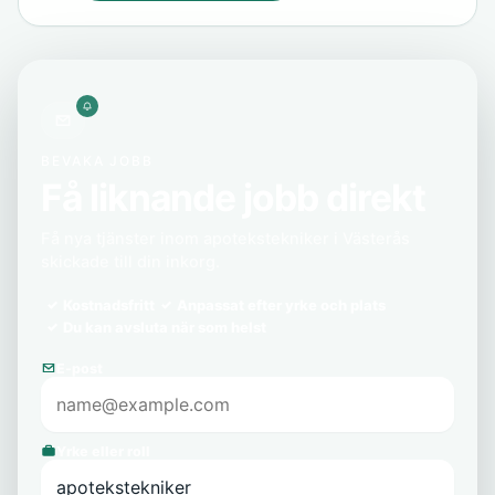
BEVAKA JOBB
Få liknande jobb direkt
Få nya tjänster inom apotekstekniker i Västerås
skickade till din inkorg.
Kostnadsfritt
Anpassat efter yrke och plats
Du kan avsluta när som helst
E-post
Yrke eller roll