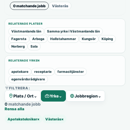
0 matchande jobb
Västerås
RELATERADE PLATSER
Västmanlands län
Samma yrke i Västmanlands län
Fagersta
Arboga
Hallstahammar
Kungsör
Köping
Norberg
Sala
RELATERADE YRKEN
apotekare
receptarie
farmacitjänster
egenvårdsrådgivare
FILTRERA:
Plats / Ort
⌄
Yrke
⌄
Jobbregion
⌄
0 matchande jobb
Rensa alla
Apotekstekniker
×
Västerås
×