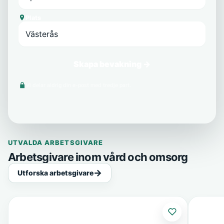
Plats
Skapa bevakning →
Vi delar aldrig din e-post med tredje part.
UTVALDA ARBETSGIVARE
Arbetsgivare inom vård och omsorg
Utforska arbetsgivare