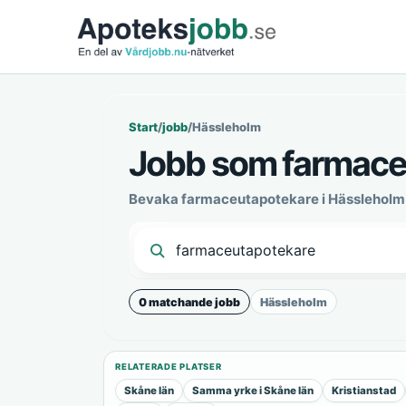
Start
/
jobb
/
Hässleholm
Jobb som farmace
Bevaka farmaceutapotekare i Hässleholm 
0 matchande jobb
Hässleholm
RELATERADE PLATSER
Skåne län
Samma yrke i Skåne län
Kristianstad