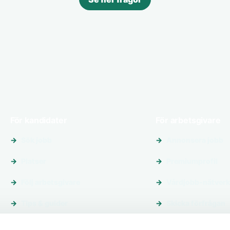
För kandidater
För arbetsgivare
Sök jobb
Annonsera jobb
Platser
Premiumprofil
Följ arbetsgivare
Vårdjobb-nätverk
Tips & guider
Skicka förfrågan