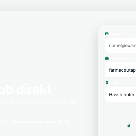
E-post
Yrke eller roll
Plats
bb direkt
re i Hässleholm skickade till din
lats
Du kan avsluta när som helst
Vi 