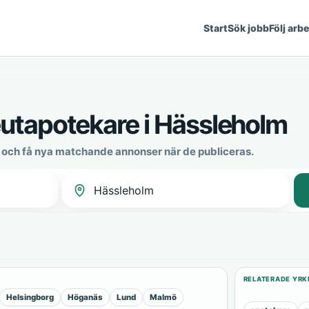
Start
Sök jobb
Följ arb
utapotekare i Hässleholm
och få nya matchande annonser när de publiceras.
RELATERADE YRK
Helsingborg
Höganäs
Lund
Malmö