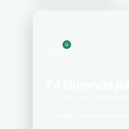
BEVAKA JOBB
Få liknande jo
Få nya tjänster inom farmaceutapoteka
inkorg.
Kostnadsfritt
Anpassat efter yrke och p