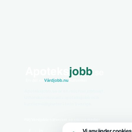
Apoteksjobb.se är en nischad jobbsajt.
Utforska relevanta apoteksjobb och
karriärmöjligheter i hela Sverige.
Följ Vårdjobb-nätverket på sociala medier
Vi använder cookies