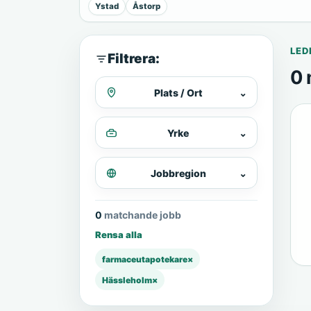
Ystad
Åstorp
LED
Filtrera:
0 
Plats / Ort
⌄
Yrke
⌄
Jobbregion
⌄
0 matchande jobb
Rensa alla
farmaceutapotekare
×
Hässleholm
×