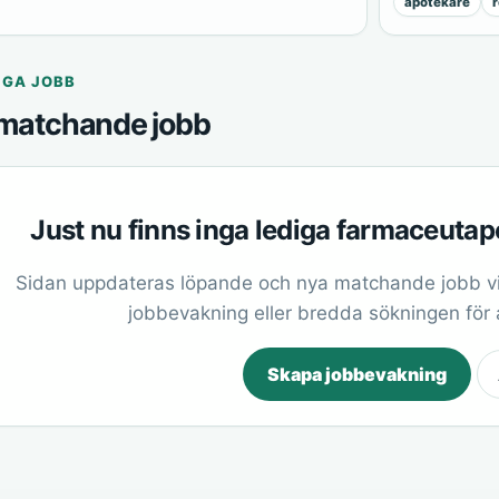
apotekare
r
IGA JOBB
matchande jobb
Just nu finns inga lediga farmaceuta
Sidan uppdateras löpande och nya matchande jobb vi
jobbevakning eller bredda sökningen för at
Skapa jobbevakning