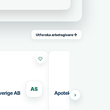
Utforska arbetsgivare
AS
A
verige AB
Apoteket AB
›