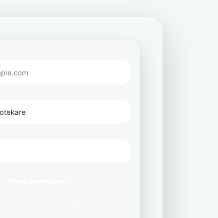
Skapa bevakning →
delar aldrig din e-post med tredje part.