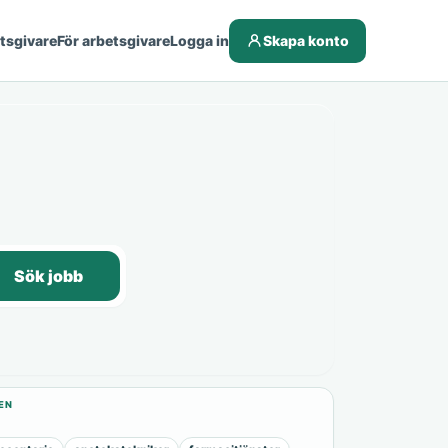
etsgivare
För arbetsgivare
Logga in
Skapa konto
Sök jobb
EN