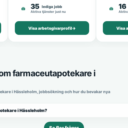
35
16
lediga jobb
Aktiva tjänster just nu
Aktiva
Visa arbetsgivarprofil
→
Visa 
som farmaceutapotekare i
tekare i Hässleholm, jobbsökning och hur du bevakar nya
potekare i Hässleholm?
Se fler frågor