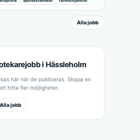
eceptarie
apotekstekniker
farmacitjänster
Alla jobb
potekarejobb i Hässleholm
sas här när de publiceras. Skapa en
t hitta fler möjligheter.
Alla jobb