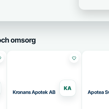
 och omsorg
KA
Kronans Apotek AB
Apotea S