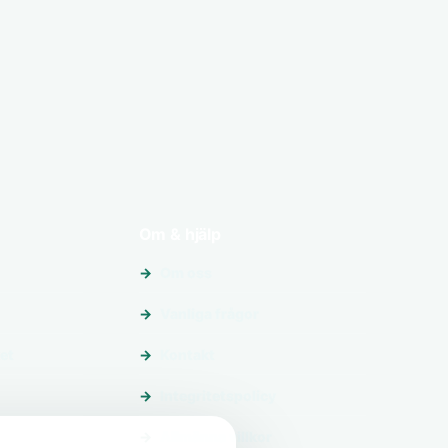
Om & hjälp
Om oss
Vanliga frågor
et
Kontakt
Integritetspolicy
Allmänna villkor