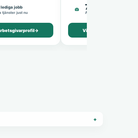
7
lediga jobb
lediga jobb
 tjänster just nu
Aktiva tjänster just nu
arbetsgivarprofil
→
Visa arbetsgivarprofil
→