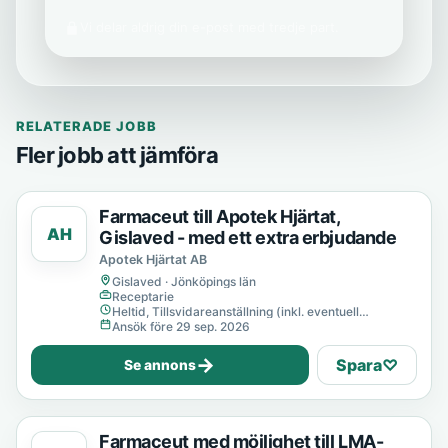
Vi delar aldrig din e-post med tredje part.
RELATERADE JOBB
Fler jobb att jämföra
Farmaceut till Apotek Hjärtat,
AH
Gislaved - med ett extra erbjudande
Apotek Hjärtat AB
Gislaved · Jönköpings län
Receptarie
Heltid, Tillsvidareanställning (inkl. eventuell
provanställning), Tills vidare
Ansök före 29 sep. 2026
→
Spara
♡
Se annons
Farmaceut med möjlighet till LMA-