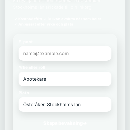
Få nya tjänster inom Apotekare i Österåker,
Stockholms län skickade till din inkorg.
Kostnadsfritt
Du kan avsluta när som helst
Anpassat efter yrke och plats
E-post
Yrke eller roll
Plats
Skapa bevakning
→