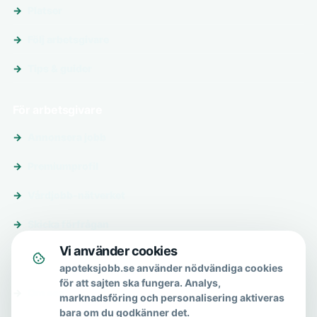
Platser
Följ arbetsgivare
Tips & guider
För arbetsgivare
Annonsera jobb
Premiumprofil
Vårdjobb-nätverket
Skicka förfrågan
Vi använder cookies
Om & hjälp
apoteksjobb.se använder nödvändiga cookies
för att sajten ska fungera. Analys,
Om oss
marknadsföring och personalisering aktiveras
bara om du godkänner det.