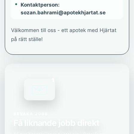
Kontaktperson:
sozan.bahrami@apotekhjartat.se
Välkommen till oss - ett apotek med Hjärtat
på rätt ställe!
1
BEVAKA JOBB
Få liknande jobb direkt