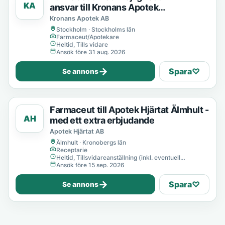
KA
ansvar till Kronans Apotek
Kungsholmstorg
Kronans Apotek AB
Stockholm · Stockholms län
Farmaceut/Apotekare
Heltid, Tills vidare
Ansök före 31 aug. 2026
→
Spara
♡
Se annons
Farmaceut till Apotek Hjärtat Älmhult -
AH
med ett extra erbjudande
Apotek Hjärtat AB
Älmhult · Kronobergs län
Receptarie
Heltid, Tillsvidareanställning (inkl. eventuell
provanställning), Tills vidare
Ansök före 15 sep. 2026
→
Spara
♡
Se annons