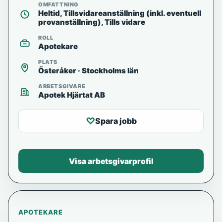
OMFATTNING
Heltid, Tillsvidareanställning (inkl. eventuell
provanställning), Tills vidare
ROLL
Apotekare
PLATS
Österåker · Stockholms län
ARBETSGIVARE
Apotek Hjärtat AB
♡
Spara jobb
Visa arbetsgivarprofil
APOTEKARE