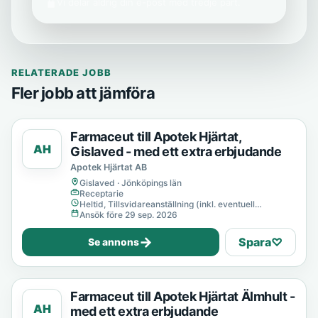
Vi delar aldrig din e-post med tredje part.
RELATERADE JOBB
Fler jobb att jämföra
Farmaceut till Apotek Hjärtat,
AH
Gislaved - med ett extra erbjudande
Apotek Hjärtat AB
Gislaved · Jönköpings län
Receptarie
Heltid, Tillsvidareanställning (inkl. eventuell
provanställning), Tills vidare
Ansök före 29 sep. 2026
→
Spara
♡
Se annons
Farmaceut till Apotek Hjärtat Älmhult -
AH
med ett extra erbjudande