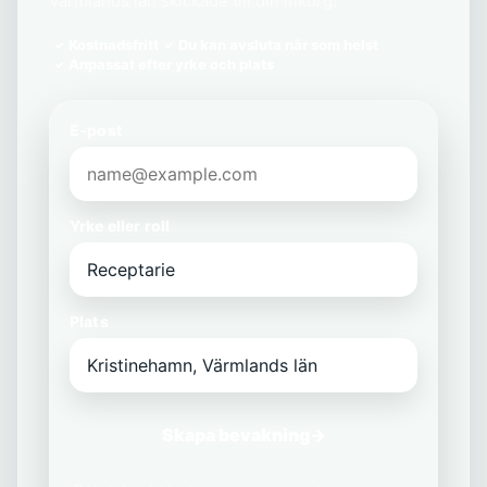
Värmlands län skickade till din inkorg.
Kostnadsfritt
Du kan avsluta när som helst
Anpassat efter yrke och plats
E-post
Yrke eller roll
Plats
Skapa bevakning
→