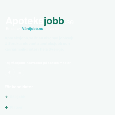
Apoteksjobb.se är en nischad jobbsajt.
Utforska relevanta apoteksjobb och
karriärmöjligheter i hela Sverige.
Följ Vårdjobb-nätverket på sociala medier
För kandidater
Sök jobb
Platser