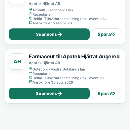
Apotek Hjärtat AB
Älmhult · Kronobergs län
Receptarie
Heltid, Tillsvidareanställning (inkl. eventuell
provanställning), Tills vidare
Ansök före 15 sep. 2026
→
Spara
♡
Se annons
Farmaceut till Apotek Hjärtat Angered
AH
Apotek Hjärtat AB
Göteborg · Västra Götalands län
Receptarie
Heltid, Tillsvidareanställning (inkl. eventuell
provanställning), Tills vidare
Ansök före 30 aug. 2026
→
Spara
♡
Se annons