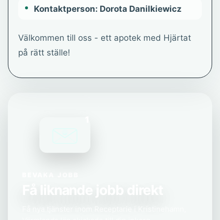
Kontaktperson: Dorota Danilkiewicz
Välkommen till oss - ett apotek med Hjärtat
på rätt ställe!
1
BEVAKA JOBB
Få liknande jobb direkt
Få nya tjänster inom Receptarie i Kristinehamn,