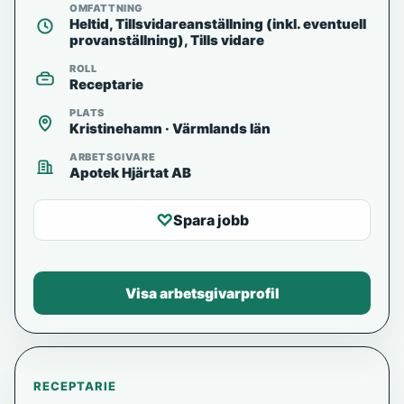
OMFATTNING
Heltid, Tillsvidareanställning (inkl. eventuell
provanställning), Tills vidare
ROLL
Receptarie
PLATS
Kristinehamn · Värmlands län
ARBETSGIVARE
Apotek Hjärtat AB
♡
Spara jobb
Visa arbetsgivarprofil
RECEPTARIE