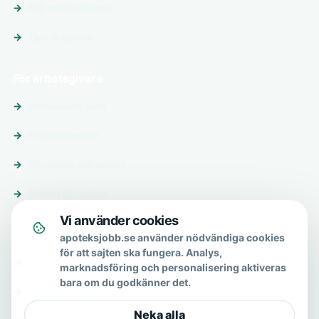
Följ arbetsgivare
Tips & guider
För arbetsgivare
Annonsera jobb
Premiumprofil
Vårdjobb-nätverket
Skicka förfrågan
Vi använder cookies
Om & hjälp
apoteksjobb.se använder nödvändiga cookies
för att sajten ska fungera. Analys,
Om oss
marknadsföring och personalisering aktiveras
bara om du godkänner det.
Vanliga frågor
Neka alla