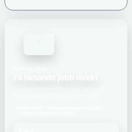
1
BEVAKA JOBB
Få liknande jobb direkt
Få nya tjänster inom Receptarie i Linköping,
Östergötlands län skickade till din inkorg.
Kostnadsfritt
Du kan avsluta när som helst
Anpassat efter yrke och plats
E-post