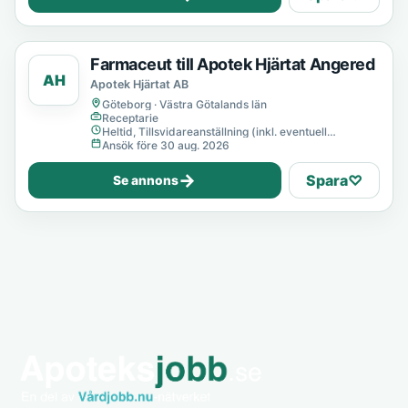
Farmaceut till Apotek Hjärtat Angered
AH
Apotek Hjärtat AB
Göteborg · Västra Götalands län
Receptarie
Heltid, Tillsvidareanställning (inkl. eventuell
provanställning), Tills vidare
Ansök före 30 aug. 2026
→
Spara
♡
Se annons