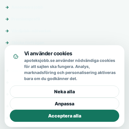
Annonsera jobb
Premiumprofil
Vårdjobb-nätverket
Skicka förfrågan
Vi använder cookies
Om & hjälp
apoteksjobb.se använder nödvändiga cookies
för att sajten ska fungera. Analys,
Om oss
marknadsföring och personalisering aktiveras
bara om du godkänner det.
Vanliga frågor
Neka alla
Kontakt
Anpassa
Integritetspolicy
Acceptera alla
Allmänna villkor