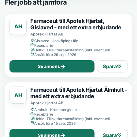
Fler jobb att jämföra
Farmaceut till Apotek Hjärtat,
AH
Gislaved - med ett extra erbjudande
Apotek Hjärtat AB
Gislaved · Jönköpings län
Receptarie
Heltid, Tillsvidareanställning (inkl. eventuell
provanställning), Tills vidare
Ansök före 29 sep. 2026
→
Spara
♡
Se annons
Farmaceut till Apotek Hjärtat Älmhult -
AH
med ett extra erbjudande
Apotek Hjärtat AB
Älmhult · Kronobergs län
Receptarie
Heltid, Tillsvidareanställning (inkl. eventuell
provanställning), Tills vidare
Ansök före 15 sep. 2026
→
Spara
♡
Se annons