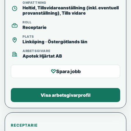
OMFATTNING
Heltid, Tillsvidareanställning (inkl. eventuell
provanställning), Tills vidare
ROLL
Receptarie
PLATS
Linköping · Östergötlands län
ARBETSGIVARE
Apotek Hjärtat AB
♡
Spara jobb
Visa arbetsgivarprofil
RECEPTARIE