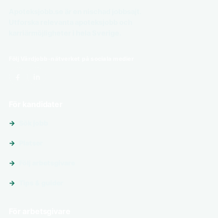
Apoteksjobb.se är en nischad jobbsajt.
Utforska relevanta apoteksjobb och
karriärmöjligheter i hela Sverige.
Följ Vårdjobb-nätverket på sociala medier
För kandidater
Sök jobb
Platser
Följ arbetsgivare
Tips & guider
För arbetsgivare