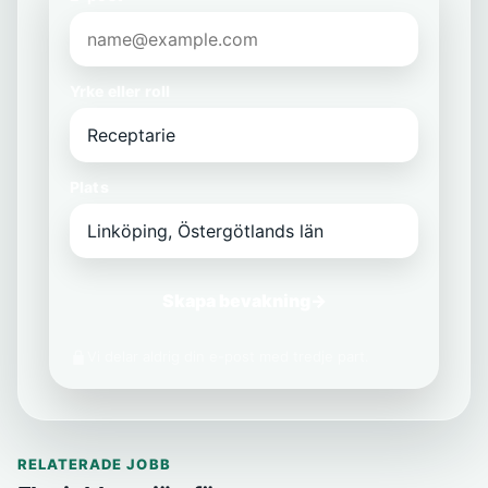
Yrke eller roll
Plats
Skapa bevakning
→
Vi delar aldrig din e-post med tredje part.
RELATERADE JOBB