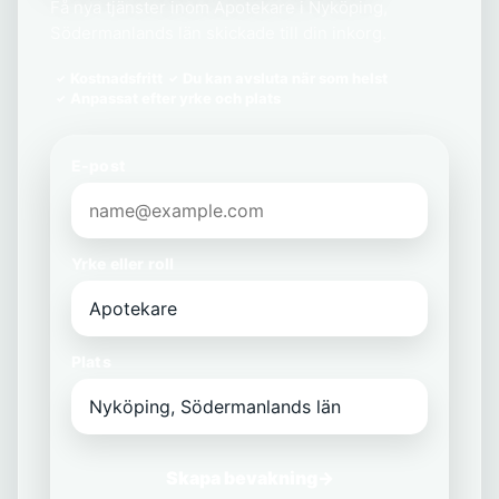
Få nya tjänster inom Apotekare i Nyköping,
Södermanlands län skickade till din inkorg.
Kostnadsfritt
Du kan avsluta när som helst
Anpassat efter yrke och plats
E-post
Yrke eller roll
Plats
Skapa bevakning
→