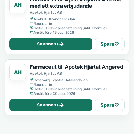
AH
med ett extra erbjudande
Apotek Hjärtat AB
Älmhult · Kronobergs län
Receptarie
Heltid, Tillsvidareanställning (inkl. eventuell
provanställning), Tills vidare
Ansök före 15 sep. 2026
→
Spara
♡
Se annons
Farmaceut till Apotek Hjärtat Angered
AH
Apotek Hjärtat AB
Göteborg · Västra Götalands län
Receptarie
Heltid, Tillsvidareanställning (inkl. eventuell
provanställning), Tills vidare
Ansök före 30 aug. 2026
→
Spara
♡
Se annons