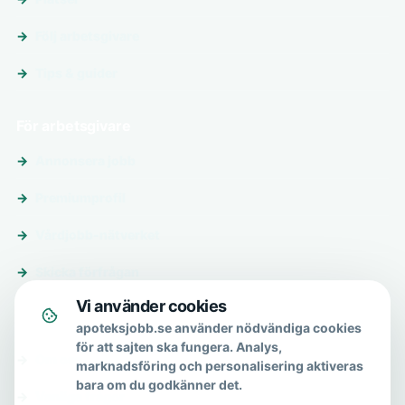
Följ arbetsgivare
Tips & guider
För arbetsgivare
Annonsera jobb
Premiumprofil
Vårdjobb-nätverket
Skicka förfrågan
Vi använder cookies
Om & hjälp
apoteksjobb.se använder nödvändiga cookies
för att sajten ska fungera. Analys,
Om oss
marknadsföring och personalisering aktiveras
bara om du godkänner det.
Vanliga frågor