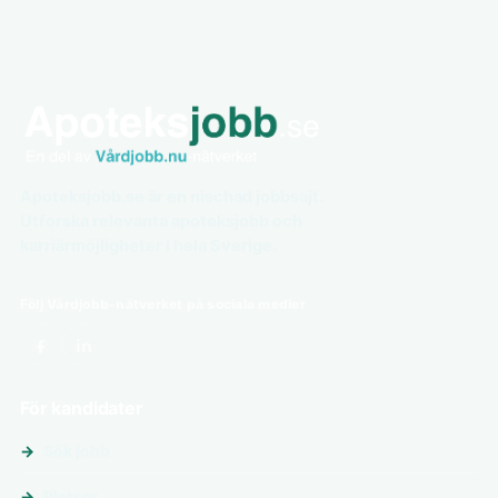
Apoteksjobb.se är en nischad jobbsajt.
Utforska relevanta apoteksjobb och
karriärmöjligheter i hela Sverige.
Följ Vårdjobb-nätverket på sociala medier
För kandidater
Sök jobb
Platser