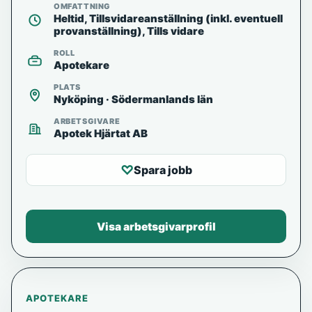
OMFATTNING
Heltid, Tillsvidareanställning (inkl. eventuell
provanställning), Tills vidare
ROLL
Apotekare
PLATS
Nyköping · Södermanlands län
ARBETSGIVARE
Apotek Hjärtat AB
♡
Spara jobb
Visa arbetsgivarprofil
APOTEKARE