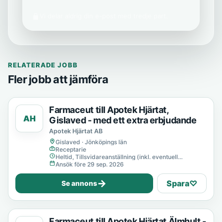
Vi delar aldrig din e-post med tredje part.
RELATERADE JOBB
Fler jobb att jämföra
Farmaceut till Apotek Hjärtat,
AH
Gislaved - med ett extra erbjudande
Apotek Hjärtat AB
Gislaved · Jönköpings län
Receptarie
Heltid, Tillsvidareanställning (inkl. eventuell
provanställning), Tills vidare
Ansök före 29 sep. 2026
→
Spara
♡
Se annons
Farmaceut till Apotek Hjärtat Älmhult -