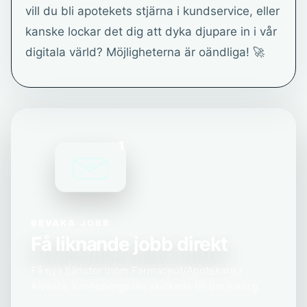
vill du bli apotekets stjärna i kundservice, eller
kanske lockar det dig att dyka djupare in i vår
digitala värld? Möjligheterna är oändliga! 🚀
1
BEVAKA JOBB
Få liknande jobb direkt
Få nya tjänster inom Farmaceut/Apotekare i
Alvesta, Kronobergs län skickade till din inkorg.