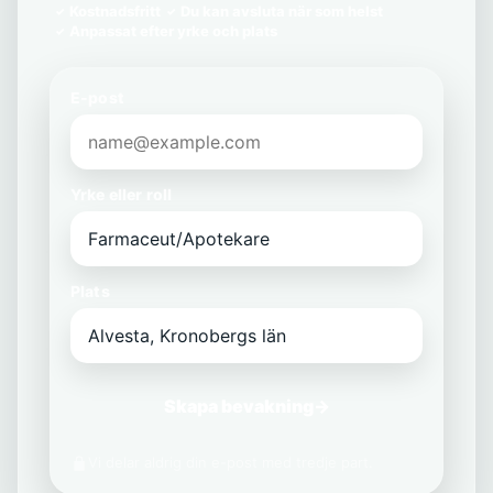
Kostnadsfritt
Du kan avsluta när som helst
Anpassat efter yrke och plats
E-post
Yrke eller roll
Plats
Skapa bevakning
→
Vi delar aldrig din e-post med tredje part.