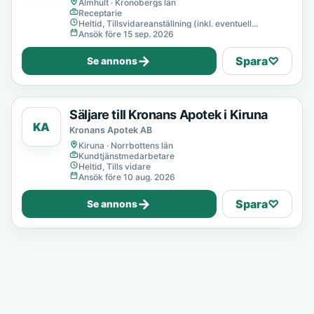
Älmhult · Kronobergs län
Receptarie
Heltid, Tillsvidareanställning (inkl. eventuell
provanställning), Tills vidare
Ansök före 15 sep. 2026
→
Spara
♡
Se annons
Säljare till Kronans Apotek i Kiruna
KA
Kronans Apotek AB
Kiruna · Norrbottens län
Kundtjänstmedarbetare
Heltid, Tills vidare
Ansök före 10 aug. 2026
→
Spara
♡
Se annons