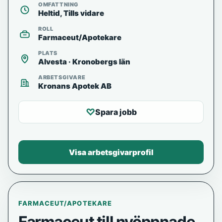
OMFATTNING
Heltid, Tills vidare
ROLL
Farmaceut/Apotekare
PLATS
Alvesta · Kronobergs län
ARBETSGIVARE
Kronans Apotek AB
♡
Spara jobb
Visa arbetsgivarprofil
FARMACEUT/APOTEKARE