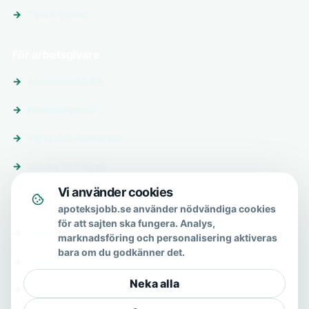
Tips & guider
För arbetsgivare
Annonsera jobb
Premiumprofil
Vårdjobb-nätverket
Skicka förfrågan
Vi använder cookies
Om & hjälp
apoteksjobb.se använder nödvändiga cookies
för att sajten ska fungera. Analys,
Om oss
marknadsföring och personalisering aktiveras
bara om du godkänner det.
Vanliga frågor
Neka alla
Kontakt