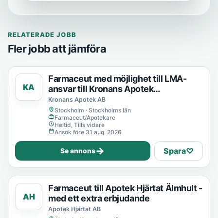
RELATERADE JOBB
Fler jobb att jämföra
Farmaceut med möjlighet till LMA-
KA
ansvar till Kronans Apotek
Kungsholmstorg
Kronans Apotek AB
Stockholm · Stockholms län
Farmaceut/Apotekare
Heltid, Tills vidare
Ansök före 31 aug. 2026
→
Spara
♡
Se annons
Farmaceut till Apotek Hjärtat Älmhult -
AH
med ett extra erbjudande
Apotek Hjärtat AB