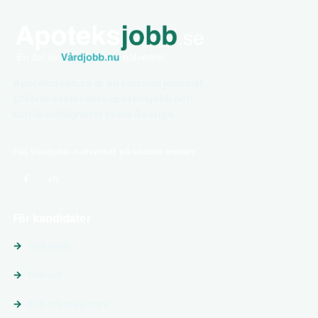
Apoteksjobb.se är en nischad jobbsajt.
Utforska relevanta apoteksjobb och
karriärmöjligheter i hela Sverige.
Följ Vårdjobb-nätverket på sociala medier
För kandidater
Sök jobb
Platser
Följ arbetsgivare