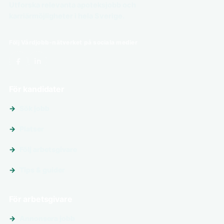
Utforska relevanta apoteksjobb och
karriärmöjligheter i hela Sverige.
Följ Vårdjobb-nätverket på sociala medier
För kandidater
Sök jobb
Platser
Följ arbetsgivare
Tips & guider
För arbetsgivare
Annonsera jobb