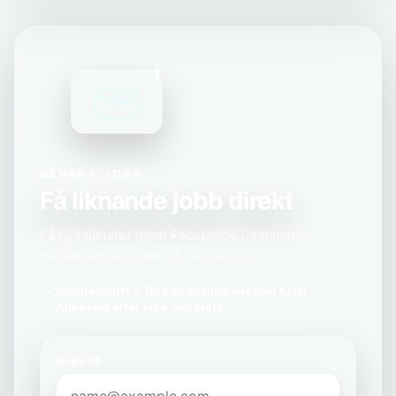
1
BEVAKA JOBB
Få liknande jobb direkt
Få nya tjänster inom Receptarie i Vimmerby,
Kalmar län skickade till din inkorg.
Kostnadsfritt
Du kan avsluta när som helst
Anpassat efter yrke och plats
E-post