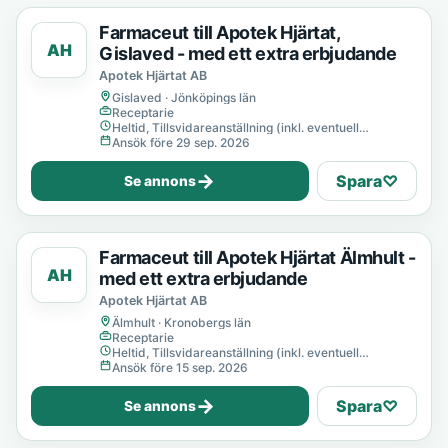
Farmaceut till Apotek Hjärtat,
AH
Gislaved - med ett extra erbjudande
Apotek Hjärtat AB
Gislaved · Jönköpings län
Receptarie
Heltid, Tillsvidareanställning (inkl. eventuell
provanställning), Tills vidare
Ansök före 29 sep. 2026
→
Spara
♡
Se annons
Farmaceut till Apotek Hjärtat Älmhult -
AH
med ett extra erbjudande
Apotek Hjärtat AB
Älmhult · Kronobergs län
Receptarie
Heltid, Tillsvidareanställning (inkl. eventuell
provanställning), Tills vidare
Ansök före 15 sep. 2026
→
Spara
♡
Se annons