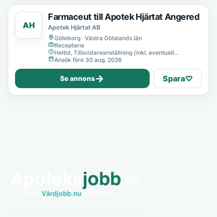
Farmaceut till Apotek Hjärtat Angered
AH
Apotek Hjärtat AB
Göteborg · Västra Götalands län
Receptarie
Heltid, Tillsvidareanställning (inkl. eventuell
provanställning), Tills vidare
Ansök före 30 aug. 2026
→
Spara
♡
Se annons
Apoteksjobb.se är en nischad jobbsajt.