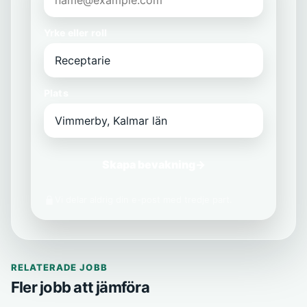
Yrke eller roll
Plats
Skapa bevakning
→
Vi delar aldrig din e-post med tredje part.
RELATERADE JOBB
Fler jobb att jämföra