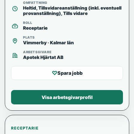
OMFATTNING
Heltid, Tillsvidareanställning (inkl. eventuell
provanställning), Tills vidare
ROLL
Receptarie
PLATS
Vimmerby · Kalmar län
ARBETSGIVARE
Apotek Hjärtat AB
♡
Spara jobb
Visa arbetsgivarprofil
RECEPTARIE