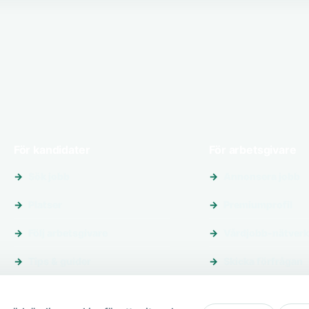
För kandidater
För arbetsgivare
Sök jobb
Annonsera jobb
Platser
Premiumprofil
Följ arbetsgivare
Vårdjobb-nätverk
Tips & guider
Skicka förfrågan