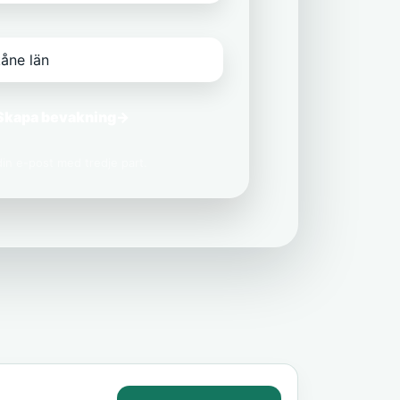
Skapa bevakning
→
 din e-post med tredje part.