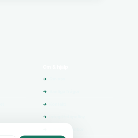
Om & hjälp
Om oss
Vanliga frågor
et
Kontakt
Integritetspolicy
Allmänna villkor