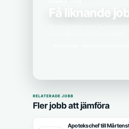
BEVAKA JOBB
Få liknande job
Få nya tjänster inom Sjukskötersk
Skåne län skickade till din inkorg.
Kostnadsfritt
Du kan avsluta när som h
RELATERADE JOBB
Fler jobb att jämföra
Apotekschef till Mårtens