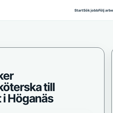
Start
Sök jobb
Följ arb
ker
öterska till
t i Höganäs