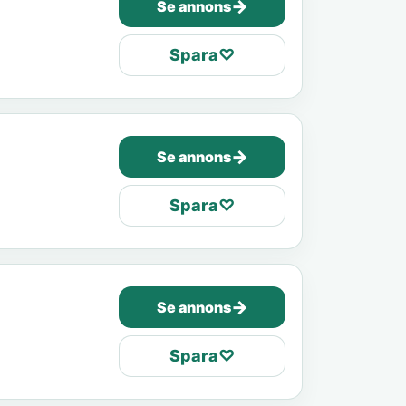
→
Se annons
Spara
♡
→
Se annons
Spara
♡
→
Se annons
Spara
♡