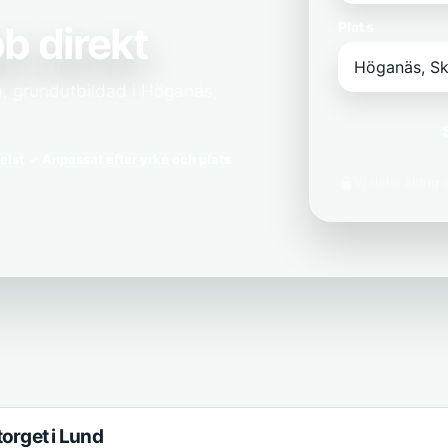
b direkt
Plats
a, grundutbildad i Höganäs,
elst
Anpassat efter yrke och plats
Vi delar aldrig
torget i Lund