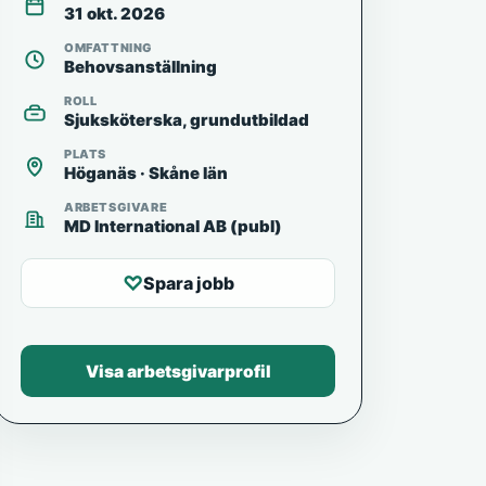
31 okt. 2026
OMFATTNING
Behovsanställning
ROLL
Sjuksköterska, grundutbildad
PLATS
Höganäs · Skåne län
ARBETSGIVARE
MD International AB (publ)
♡
Spara jobb
Visa arbetsgivarprofil