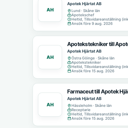
Apotek Hjärtat AB
AH
Lund · Skåne län
Apotekschef
Heltid, Tillsvidareanställning (in
Ansök före 9 aug. 2026
Apotekstekniker till Apot
Apotek Hjärtat AB
AH
Östra Göinge · Skåne län
Apotekstekniker
Heltid, Tillsvidareanställning (in
Ansök före 15 aug. 2026
Farmaceut till Apotek Hj
Apotek Hjärtat AB
AH
Hässleholm · Skåne län
Receptarie
Heltid, Tillsvidareanställning (in
Ansök före 15 aug. 2026