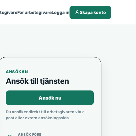
etsgivare
För arbetsgivare
Logga in
Skapa konto
ANSÖKAN
Ansök till tjänsten
Ansök nu
Du ansöker direkt till arbetsgivaren via e-
post eller extern ansökningssida.
ANSÖK FÖRE