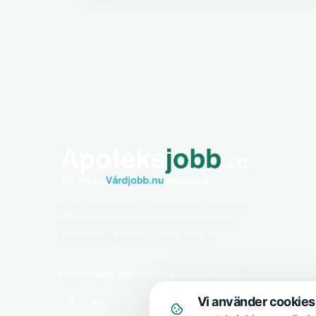
Apoteksjobb.se är en nischad jobbsajt.
Utforska relevanta apoteksjobb och
karriärmöjligheter i hela Sverige.
Följ Vårdjobb-nätverket på sociala medier
Vi använder cookies