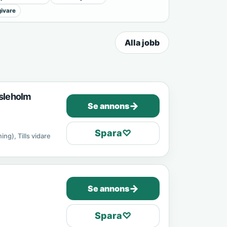
ivare
Alla jobb
ssleholm
→
Se annons
Spara
♡
ing), Tills vidare
→
Se annons
Spara
♡