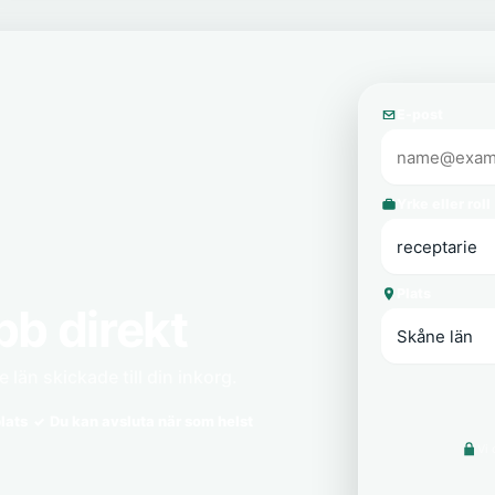
E-post
Yrke eller roll
Plats
bb direkt
 län skickade till din inkorg.
lats
Du kan avsluta när som helst
Vi 