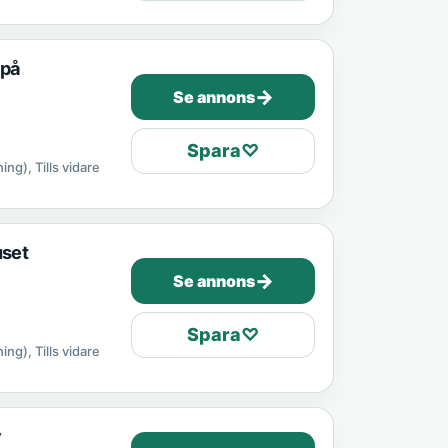
 på
→
Se annons
Spara
♡
ing), Tills vidare
uset
→
Se annons
Spara
♡
ing), Tills vidare
v