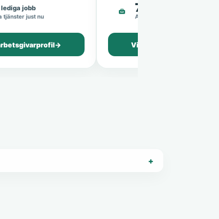
7
lediga jobb
lediga jobb
 tjänster just nu
Aktiva tjänster just nu
arbetsgivarprofil
→
Visa arbetsgivarprofil
→