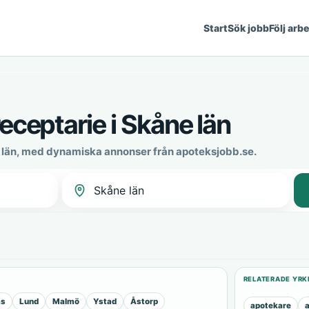
Start
Sök jobb
Följ arb
eceptarie i Skåne län
e län, med dynamiska annonser från apoteksjobb.se.
RELATERADE YRK
äs
Lund
Malmö
Ystad
Åstorp
apotekare
a