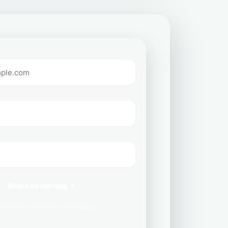
Skapa bevakning →
delar aldrig din e-post med tredje part.