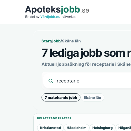
Start
/
jobb
/
Skåne län
7 lediga jobb som r
Aktuell jobbsökning för receptarie i Skån
7 matchande jobb
Skåne län
RELATERADE PLATSER
Kristianstad
Hässleholm
Helsingborg
Högan