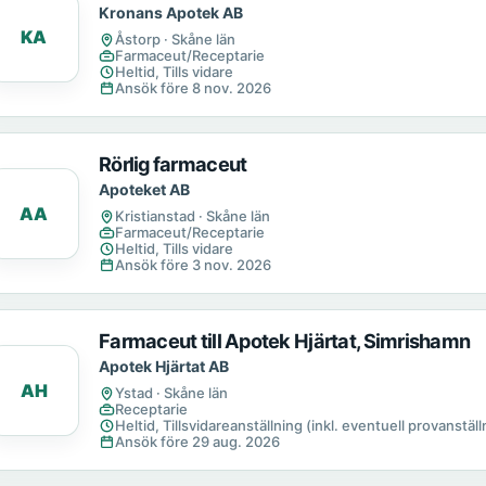
Kronans Apotek AB
KA
Åstorp · Skåne län
Farmaceut/Receptarie
Heltid, Tills vidare
Ansök före 8 nov. 2026
Rörlig farmaceut
Apoteket AB
AA
Kristianstad · Skåne län
Farmaceut/Receptarie
Heltid, Tills vidare
Ansök före 3 nov. 2026
Farmaceut till Apotek Hjärtat, Simrishamn
Apotek Hjärtat AB
AH
Ystad · Skåne län
Receptarie
Heltid, Tillsvidareanställning (inkl. eventuell provanställn
Ansök före 29 aug. 2026