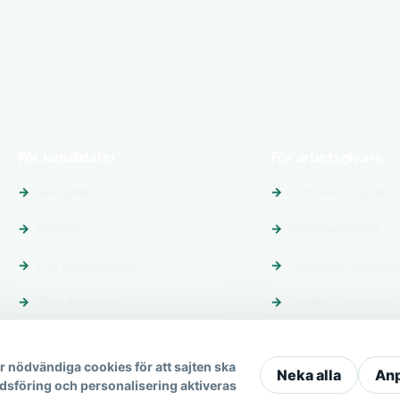
För kandidater
För arbetsgivare
Sök jobb
Annonsera jobb
Platser
Premiumprofil
Följ arbetsgivare
Vårdjobb-nätverk
Tips & guider
Skicka förfrågan
 nödvändiga cookies för att sajten ska
Neka alla
An
dsföring och personalisering aktiveras