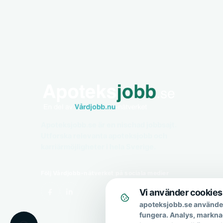
Apoteksjobb.se är en nischad jobbsajt.
Utforska relevanta apoteksjobb och
karriärmöjligheter i hela Sverige.
Följ Vårdjobb-nätverket på sociala medier
Vi använder cookies
apoteksjobb.se använder
fungera. Analys, markna