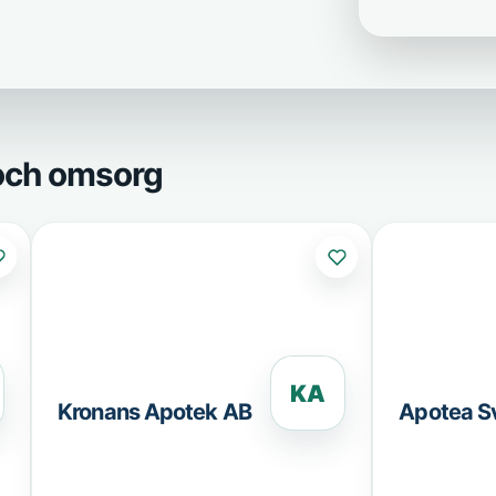
 och omsorg
KA
Kronans Apotek AB
Apotea S