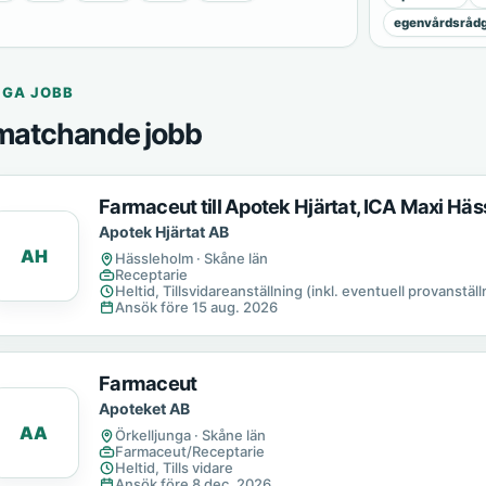
egenvårdsrådg
IGA JOBB
matchande jobb
Farmaceut till Apotek Hjärtat, ICA Maxi Hä
Apotek Hjärtat AB
AH
Hässleholm · Skåne län
Receptarie
Heltid, Tillsvidareanställning (inkl. eventuell provanställn
Ansök före 15 aug. 2026
Farmaceut
Apoteket AB
AA
Örkelljunga · Skåne län
Farmaceut/Receptarie
Heltid, Tills vidare
Ansök före 8 dec. 2026