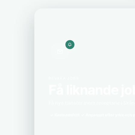
BEVAKA JOBB
Få liknande jo
Få nya tjänster inom receptarie i Skåne
Kostnadsfritt
Anpassat efter yrke och p