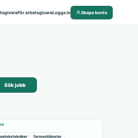
etsgivare
För arbetsgivare
Logga in
Skapa konto
Sök jobb
EN
potekstekniker
farmacitjänster