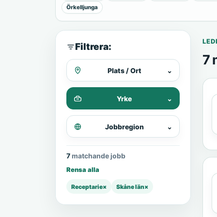
Örkelljunga
LED
Filtrera:
7 
Plats / Ort
⌄
Yrke
⌄
Jobbregion
⌄
7 matchande jobb
Rensa alla
Receptarie
×
Skåne län
×