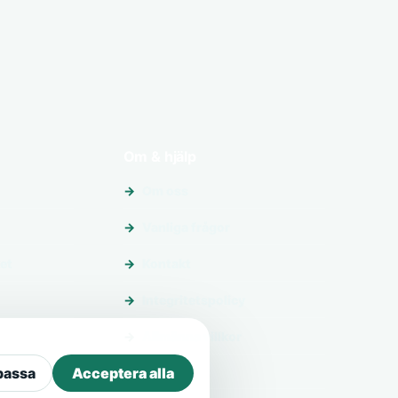
Om & hjälp
Om oss
Vanliga frågor
et
Kontakt
Integritetspolicy
Allmänna villkor
passa
Acceptera alla