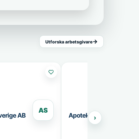
Utforska arbetsgivare
AS
A
verige AB
Apoteket AB
›