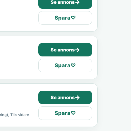
→
Se annons
Spara
♡
→
Se annons
Spara
♡
→
Se annons
Spara
♡
ing), Tills vidare