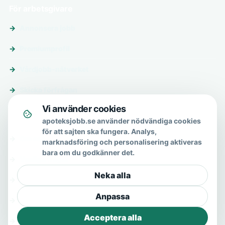
För arbetsgivare
Annonsera jobb
Premiumprofil
Vårdjobb-nätverket
Skicka förfrågan
Vi använder cookies
Om & hjälp
apoteksjobb.se använder nödvändiga cookies
för att sajten ska fungera. Analys,
Om oss
marknadsföring och personalisering aktiveras
bara om du godkänner det.
Vanliga frågor
Neka alla
Kontakt
Anpassa
Integritetspolicy
Acceptera alla
Allmänna villkor