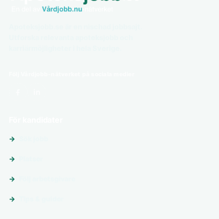
Apoteksjobb.se är en nischad jobbsajt.
Utforska relevanta apoteksjobb och
karriärmöjligheter i hela Sverige.
Följ Vårdjobb-nätverket på sociala medier
För kandidater
Sök jobb
Platser
Följ arbetsgivare
Tips & guider