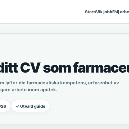
Start
Sök jobb
Följ arb
 ditt CV som farmace
om lyfter din farmaceutiska kompetens, erfarenhet av
igare arbete inom apotek.
026
✓ Utvald guide