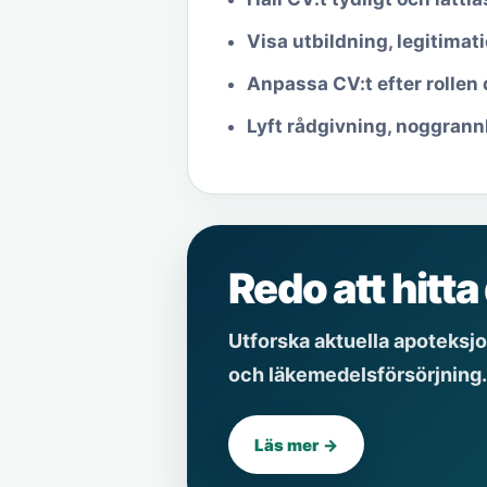
Visa utbildning, legitimati
Anpassa CV:t efter rollen 
Lyft rådgivning, noggran
Redo att hitt
Utforska aktuella apoteksjo
och läkemedelsförsörjning.
Läs mer →