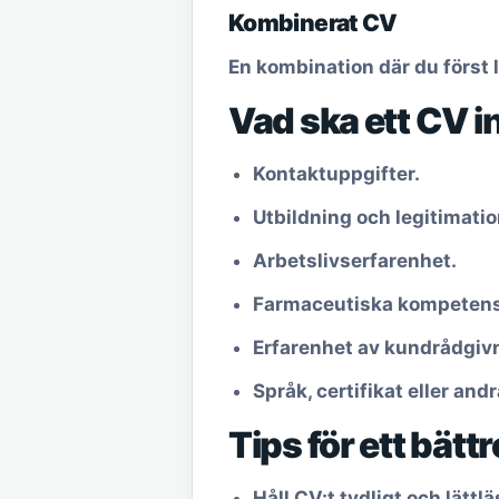
Kombinerat CV
En kombination där du först l
Vad ska ett CV i
Kontaktuppgifter.
Utbildning och legitimatio
Arbetslivserfarenhet.
Farmaceutiska kompetens
Erfarenhet av kundrådgiv
Språk, certifikat eller and
Tips för ett bätt
Håll CV:t tydligt och lättlä