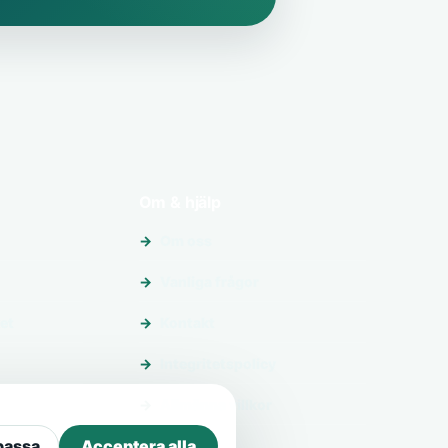
Om & hjälp
Om oss
Vanliga frågor
et
Kontakt
Integritetspolicy
Allmänna villkor
passa
Acceptera alla