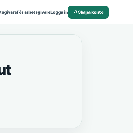
etsgivare
För arbetsgivare
Logga in
Skapa konto
ut