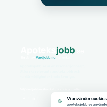
Apoteksjobb.se är en nischad jobbsajt.
Utforska relevanta apoteksjobb och
karriärmöjligheter i hela Sverige.
Följ Vårdjobb-nätverket på sociala medier
Vi använder cookies
apoteksjobb.se använder