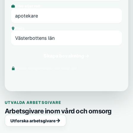
Yrke eller roll
Plats
Skapa bevakning →
Vi delar aldrig din e-post med tredje part.
UTVALDA ARBETSGIVARE
Arbetsgivare inom vård och omsorg
Utforska arbetsgivare