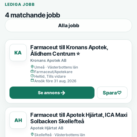
LEDIGA JOBB
4 matchande jobb
Alla jobb
Farmaceut till Kronans Apotek,
KA
Ålidhem Centrum ⭐
Kronans Apotek AB
Umeå · Västerbottens län
Farmaceut/Apotekare
Heltid, Tills vidare
Ansök före 31 aug. 2026
→
Spara
♡
Se annons
Farmaceut till Apotek Hjärtat, ICA Maxi
AH
Solbacken Skellefteå
Apotek Hjärtat AB
Skellefteå · Västerbottens län