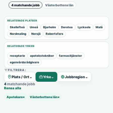
4 matchande jobb
Västerbottens län
RELATERADE PLATSER
Skellefteå
Umeå
Bjurholm
Dorotea
Lycksele
Malå
Nordmaling
Norsjö
Robertsfors
RELATERADE YRKEN
receptarie
apotekstekniker
farmacitjänster
egenvårdsrådgivare
FILTRERA:
Plats / Ort
⌄
Yrke
⌄
Jobbregion
⌄
4 matchande jobb
Rensa alla
Apotekare
×
Västerbottens län
×