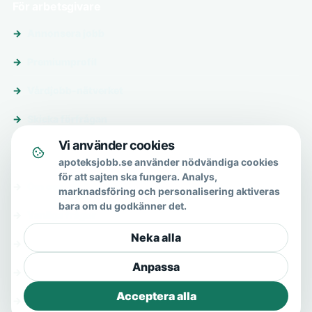
För arbetsgivare
Annonsera jobb
Premiumprofil
Vårdjobb-nätverket
Skicka förfrågan
Vi använder cookies
Om & hjälp
apoteksjobb.se använder nödvändiga cookies
för att sajten ska fungera. Analys,
Om oss
marknadsföring och personalisering aktiveras
bara om du godkänner det.
Vanliga frågor
Neka alla
Kontakt
Anpassa
Integritetspolicy
Acceptera alla
Allmänna villkor