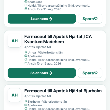
Apotekare
Heltid, Tillsvidareanställning (inkl. eventuell
provanställning), Tills vidare
Ansök före 31 aug. 2026
→
Spara
♡
Se annons
Farmaceut till Apotek Hjärtat, ICA
AH
Kvantum Mariehem
Apotek Hjärtat AB
Umeå · Västerbottens län
Apotekare
Heltid, Tillsvidareanställning (inkl. eventuell
provanställning), Tills vidare
Ansök före 15 aug. 2026
→
Spara
♡
Se annons
Farmaceut till Apotek Hjärtat Bjurholm
AH
Apotek Hjärtat AB
Bjurholm · Västerbottens län
Apotekare
Heltid, Tillsvidareanställning (inkl. eventuell