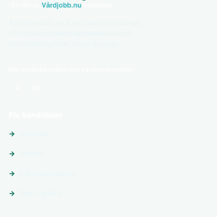
Apoteksjobb.se är en nischad jobbsajt.
Utforska relevanta apoteksjobb och
karriärmöjligheter i hela Sverige.
Följ Vårdjobb-nätverket på sociala medier
För kandidater
Sök jobb
Platser
Följ arbetsgivare
Tips & guider