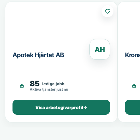
AH
Apotek Hjärtat AB
Kron
85
lediga jobb
Aktiva tjänster just nu
Visa arbetsgivarprofil
→