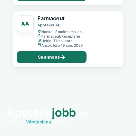
Farmaceut
AA
Apoteket AB
Nacka · Stockholms län
Farmaceut/Receptarie
Heltid, Tills vidare
Ansök före 19 sep. 2026
→
Se annons
Apoteksjobb.se är en nischad jobbsajt.