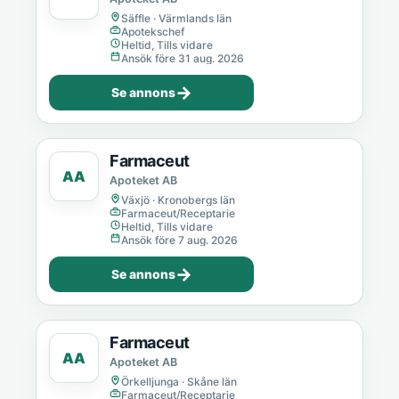
Säffle · Värmlands län
Apotekschef
Heltid, Tills vidare
Ansök före 31 aug. 2026
→
Se annons
Farmaceut
AA
Apoteket AB
Växjö · Kronobergs län
Farmaceut/Receptarie
Heltid, Tills vidare
Ansök före 7 aug. 2026
→
Se annons
Farmaceut
AA
Apoteket AB
Örkelljunga · Skåne län
Farmaceut/Receptarie