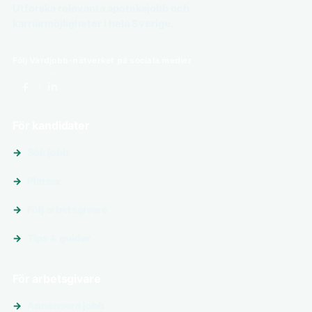
Utforska relevanta apoteksjobb och
karriärmöjligheter i hela Sverige.
Följ Vårdjobb-nätverket på sociala medier
För kandidater
Sök jobb
Platser
Följ arbetsgivare
Tips & guider
För arbetsgivare
Annonsera jobb