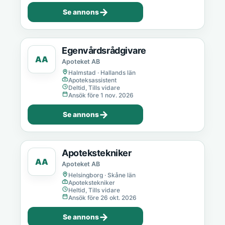
→
Se annons
Egenvårdsrådgivare
AA
Apoteket AB
Halmstad · Hallands län
Apoteksassistent
Deltid, Tills vidare
Ansök före 1 nov. 2026
→
Se annons
Apotekstekniker
AA
Apoteket AB
Helsingborg · Skåne län
Apotekstekniker
Heltid, Tills vidare
Ansök före 26 okt. 2026
→
Se annons