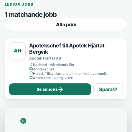
LEDIGA JOBB
1 matchande jobb
Alla jobb
Apotekschef till Apotek Hjärtat
AH
Bergvik
Apotek Hjärtat AB
Karlstad · Värmlands län
Apotekschef
Heltid, Tillsvidareanställning (inkl. eventuell
provanställning), Tills vidare
Ansök före 15 aug. 2026
→
Spara
♡
Se annons