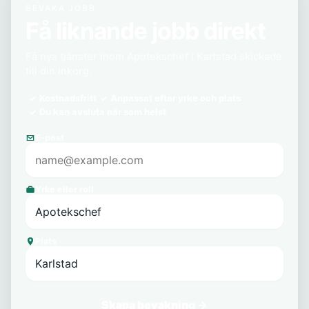
BEVAKA JOBB
Få liknande jobb direkt
Få nya tjänster inom Apotekschef i Karlstad skickade
till din inkorg.
Kostnadsfritt
Anpassat efter yrke och plats
Du kan avsluta när som helst
E-post
Yrke eller roll
Plats
Skapa bevakning →