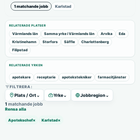
1 matchande jobb
Karlstad
RELATERADE PLATSER
Värmlands län
Samma yrke i Värmlands län
Arvika
Eda
Kristinehamn
Storfors
Säffle
Charlottenberg
Filipstad
RELATERADE YRKEN
apotekare
receptarie
apotekstekniker
farmacitjänster
FILTRERA:
Plats / Ort
⌄
Yrke
⌄
Jobbregion
⌄
1 matchande jobb
Rensa alla
Apotekschef
×
Karlstad
×