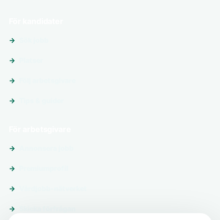
För kandidater
Sök jobb
Platser
Följ arbetsgivare
Tips & guider
För arbetsgivare
Annonsera jobb
Premiumprofil
Vårdjobb-nätverket
Skicka förfrågan