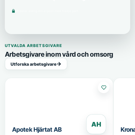
Vi delar aldrig din e-post med tredje part.
UTVALDA ARBETSGIVARE
Arbetsgivare inom vård och omsorg
Utforska arbetsgivare
AH
Apotek Hjärtat AB
Kron