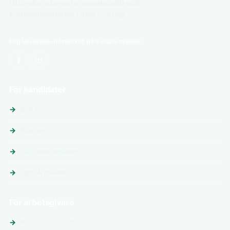
Utforska relevanta apoteksjobb och
karriärmöjligheter i hela Sverige.
Följ Vårdjobb-nätverket på sociala medier
För kandidater
Sök jobb
Platser
Följ arbetsgivare
Tips & guider
För arbetsgivare
Annonsera jobb