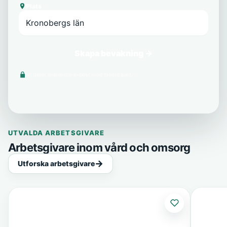
Plats
Skapa bevakning →
Vi delar aldrig din e-post med tredje part.
UTVALDA ARBETSGIVARE
Arbetsgivare inom vård och omsorg
Utforska arbetsgivare