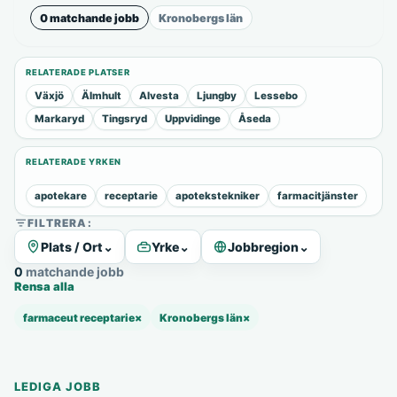
0 matchande jobb
Kronobergs län
RELATERADE PLATSER
Växjö
Älmhult
Alvesta
Ljungby
Lessebo
Markaryd
Tingsryd
Uppvidinge
Åseda
RELATERADE YRKEN
apotekare
receptarie
apotekstekniker
farmacitjänster
FILTRERA:
Plats / Ort
⌄
Yrke
⌄
Jobbregion
⌄
0 matchande jobb
Rensa alla
farmaceut receptarie
×
Kronobergs län
×
LEDIGA JOBB