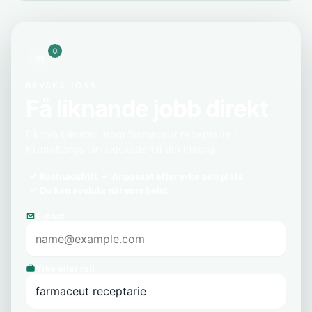
BEVAKA JOBB
Få liknande jobb direkt
Få nya tjänster inom farmaceut receptarie i
Kronobergs län skickade till din inkorg.
Kostnadsfritt
Anpassat efter yrke och plats
Du kan avsluta när som helst
E-post
Yrke eller roll