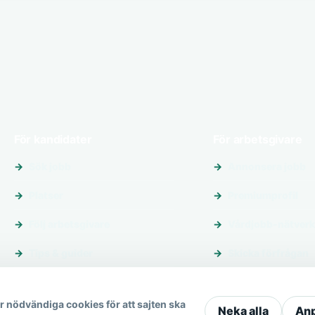
För kandidater
För arbetsgivare
Sök jobb
Annonsera jobb
Platser
Premiumprofil
Följ arbetsgivare
Vårdjobb-nätverk
Tips & guider
Skicka förfrågan
 nödvändiga cookies för att sajten ska
Neka alla
An