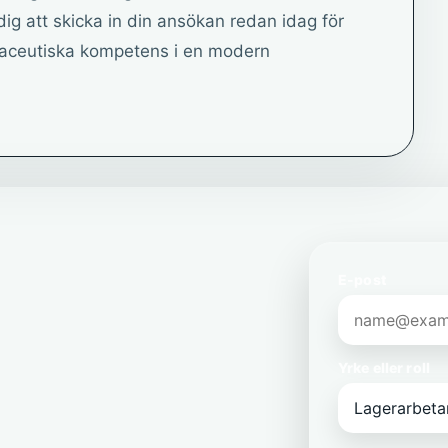
ig att skicka in din ansökan redan idag för
rmaceutiska kompetens i en modern
E-post
Yrke eller roll