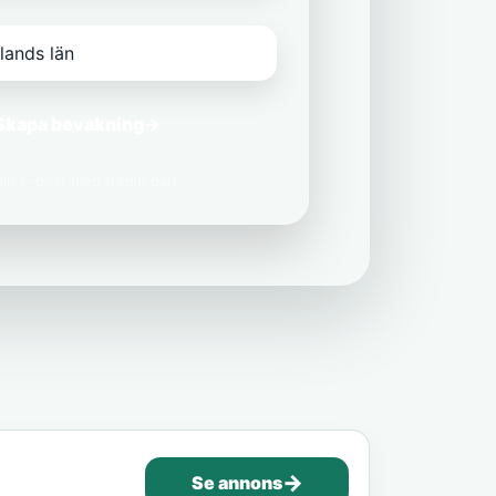
Skapa bevakning
→
 din e-post med tredje part.
→
Se annons