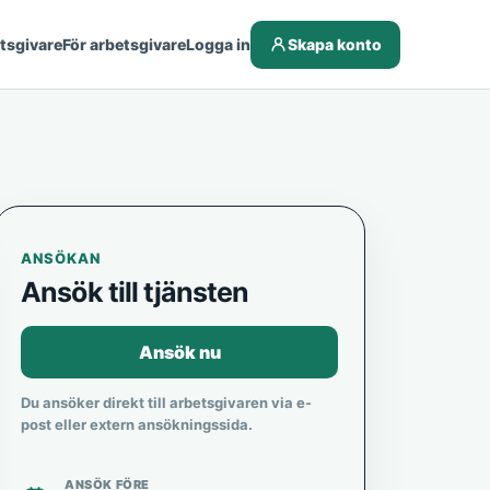
etsgivare
För arbetsgivare
Logga in
Skapa konto
ANSÖKAN
Ansök till tjänsten
Ansök nu
Du ansöker direkt till arbetsgivaren via e-
post eller extern ansökningssida.
ANSÖK FÖRE