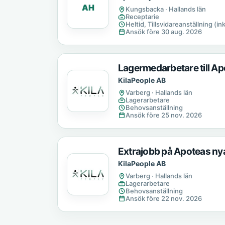
AH
Kungsbacka · Hallands län
Receptarie
Heltid, Tillsvidareanställning (in
Ansök före 30 aug. 2026
Lagermedarbetare till Apo
KilaPeople AB
Varberg · Hallands län
Lagerarbetare
Behovsanställning
Ansök före 25 nov. 2026
Extrajobb på Apoteas nya 
KilaPeople AB
Varberg · Hallands län
Lagerarbetare
Behovsanställning
Ansök före 22 nov. 2026