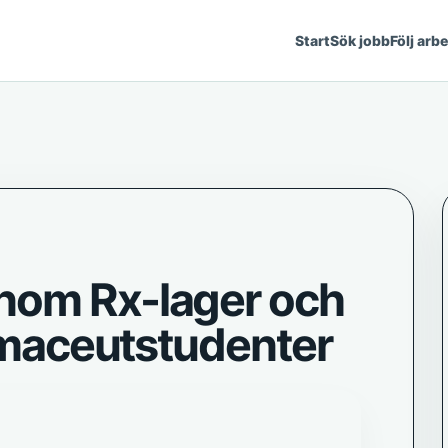
Start
Sök jobb
Följ arb
nom Rx-lager och
armaceutstudenter