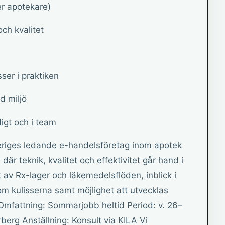
er apotekare)
och kvalitet
sser i praktiken
d miljö
digt och i team
eriges ledande e-handelsföretag inom apotek
är teknik, kvalitet och effektivitet går hand i
 av Rx-lager och läkemedelsflöden, inblick i
om kulisserna samt möjlighet att utvecklas
 Omfattning: Sommarjobb heltid Period: v. 26–
rberg Anställning: Konsult via KILA Vi