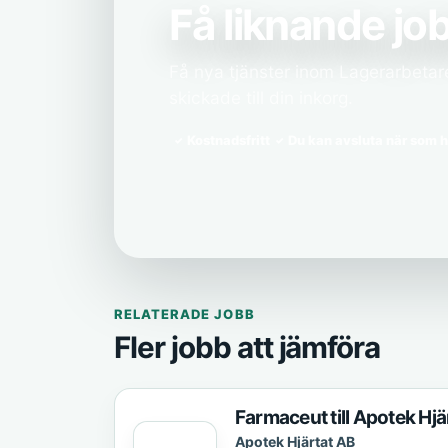
Få liknande job
Få nya tjänster inom Lagerarbetare
skickade till din inkorg.
Kostnadsfritt
Du kan avsluta när som h
RELATERADE JOBB
Fler jobb att jämföra
Farmaceut till Apotek H
Apotek Hjärtat AB