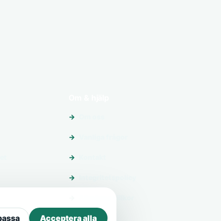
Om & hjälp
Om oss
Vanliga frågor
et
Kontakt
Integritetspolicy
Allmänna villkor
passa
Acceptera alla