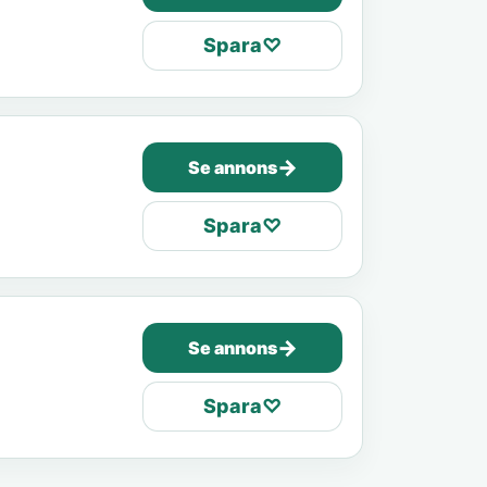
Spara
♡
→
Se annons
Spara
♡
→
Se annons
Spara
♡