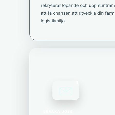
rekryterar löpande och uppmuntrar d
att få chansen att utveckla din fa
logistikmiljö.
1
BEVAKA JOBB