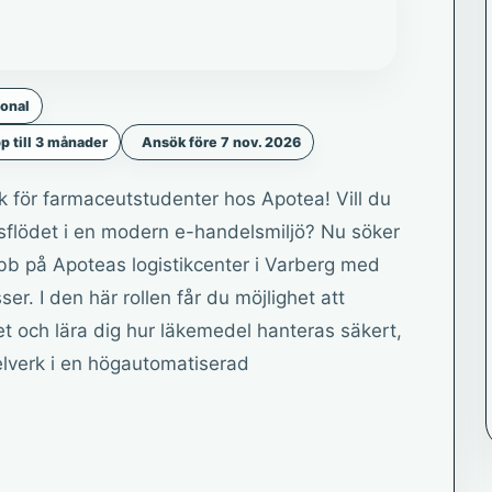
sonal
p till 3 månader
Ansök före 7 nov. 2026
k för farmaceutstudenter hos Apotea! Vill du
lsflödet i en modern e-handelsmiljö? Nu söker
bb på Apoteas logistikcenter i Varberg med
er. I den här rollen får du möjlighet att
t och lära dig hur läkemedel hanteras säkert,
gelverk i en högautomatiserad