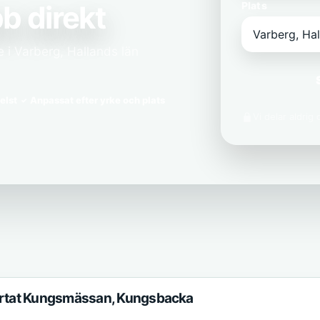
b direkt
Plats
 i Varberg, Hallands län
elst
Anpassat efter yrke och plats
Vi delar aldrig
järtat Kungsmässan, Kungsbacka