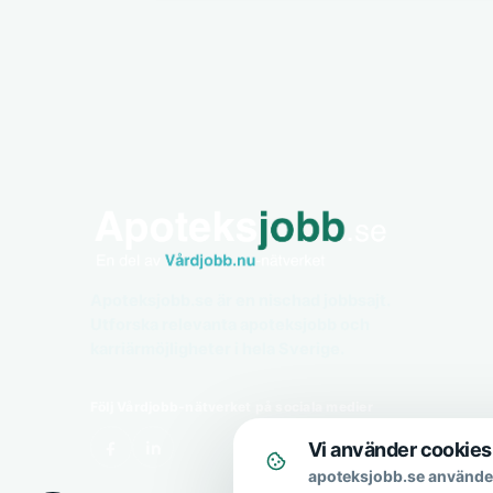
Apoteksjobb.se är en nischad jobbsajt.
Utforska relevanta apoteksjobb och
karriärmöjligheter i hela Sverige.
Följ Vårdjobb-nätverket på sociala medier
Vi använder cookies
apoteksjobb.se använder