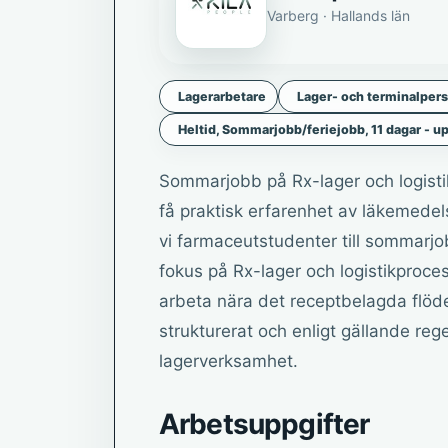
Varberg · Hallands län
Lagerarbetare
Lager- och terminalper
Heltid, Sommarjobb/feriejobb, 11 dagar - up
Sommarjobb på Rx-lager och logisti
få praktisk erfarenhet av läkemede
vi farmaceutstudenter till sommarjo
fokus på Rx-lager och logistikprocess
arbeta nära det receptbelagda flöde
strukturerat och enligt gällande re
lagerverksamhet.
Arbetsuppgifter