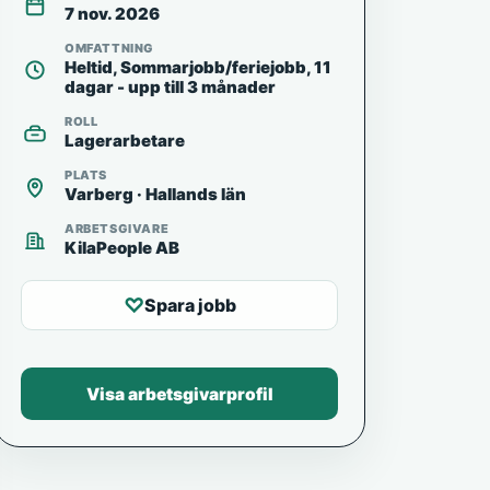
7 nov. 2026
OMFATTNING
Heltid, Sommarjobb/feriejobb, 11
dagar - upp till 3 månader
ROLL
Lagerarbetare
PLATS
Varberg · Hallands län
ARBETSGIVARE
KilaPeople AB
♡
Spara jobb
Visa arbetsgivarprofil