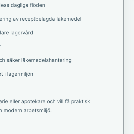
dess dagliga flöden
tering av receptbelagda läkemedel
klare lagervård
r
 och säker läkemedelshantering
et i lagermiljön
rie eller apotekare och vill få praktisk
en modern arbetsmiljö.