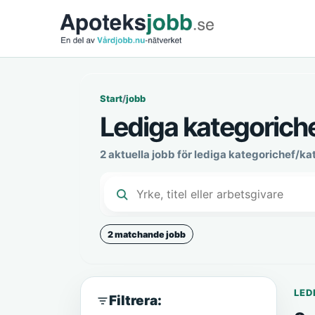
Start
/
jobb
Lediga kategoriche
2 aktuella jobb för lediga kategorichef/ka
2 matchande jobb
LED
Filtrera: