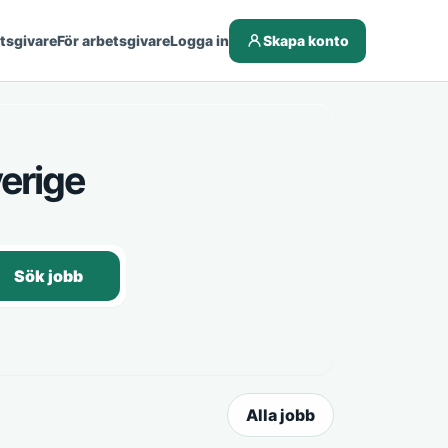
etsgivare
För arbetsgivare
Logga in
Skapa konto
erige
Sök jobb
Alla jobb