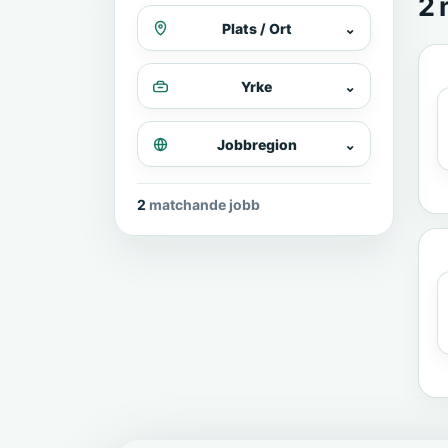
2 
Plats / Ort
⌄
Yrke
⌄
Jobbregion
⌄
2 matchande jobb