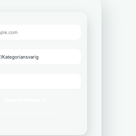
Skapa bevakning →
delar aldrig din e-post med tredje part.