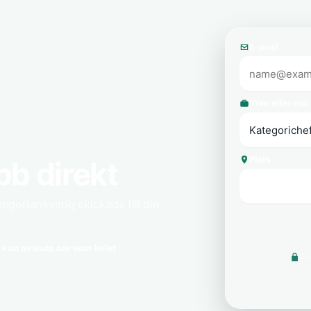
E-post
Yrke eller roll
Plats
bb direkt
egoriansvarig skickade till din
 kan avsluta när som helst
Vi 