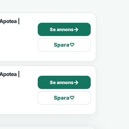
 Apotea |
→
Se annons
Spara
♡
 Apotea |
→
Se annons
Spara
♡