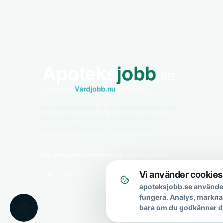
Apoteksjobb.se är en nischad jobbsajt.
Utforska relevanta apoteksjobb och
karriärmöjligheter i hela Sverige.
Följ Vårdjobb-nätverket på sociala medier
Vi använder cookies
apoteksjobb.se använder
fungera. Analys, markna
bara om du godkänner d