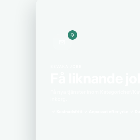
BEVAKA JOBB
Få liknande jo
Få nya tjänster inom Kategorichef/Kat
inkorg.
Kostnadsfritt
Anpassat efter yrke
Du