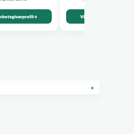
arbetsgivarprofil
→
Visa arbetsgivarprofil
→