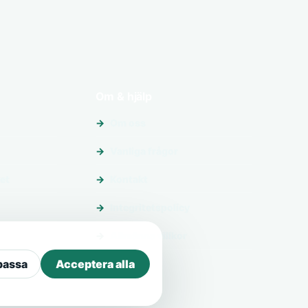
Om & hjälp
Om oss
Vanliga frågor
et
Kontakt
Integritetspolicy
Allmänna villkor
passa
Acceptera alla