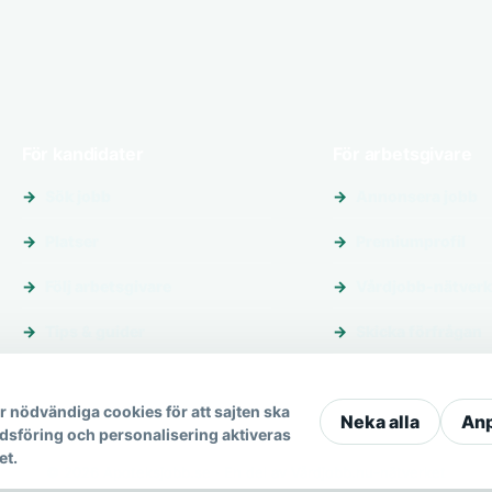
För kandidater
För arbetsgivare
Sök jobb
Annonsera jobb
Platser
Premiumprofil
Följ arbetsgivare
Vårdjobb-nätverk
Tips & guider
Skicka förfrågan
 nödvändiga cookies för att sajten ska
Neka alla
An
dsföring och personalisering aktiveras
et.
© 2026 Apoteksjobb.se · En del av Vårdjobb.nu-nätverket