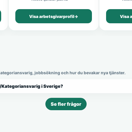
Visa arbetsgivarprofil
→
Visa 
Kategoriansvarig, jobbsökning och hur du bevakar nya tjänster.
f/Kategoriansvarig i Sverige?
Se fler frågor