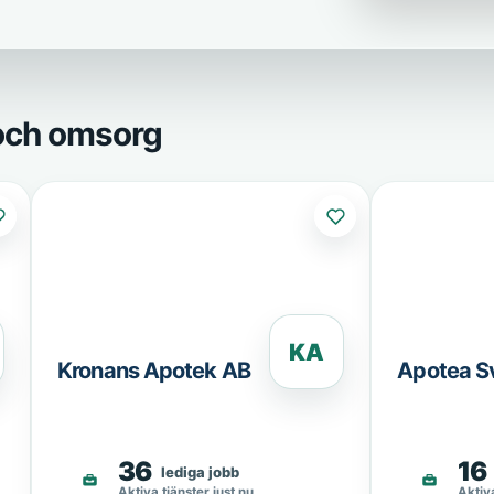
 och omsorg
KA
Kronans Apotek AB
Apotea S
36
16
lediga jobb
Aktiva tjänster just nu
Aktiva