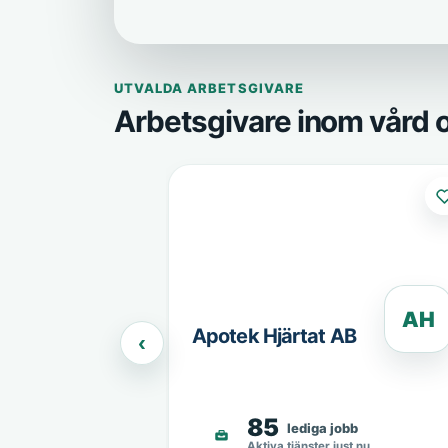
UTVALDA ARBETSGIVARE
Arbetsgivare inom vård
AH
Apotek Hjärtat AB
‹
85
lediga jobb
Aktiva tjänster just nu