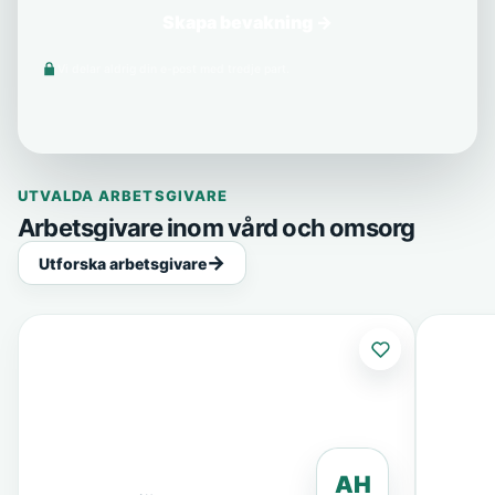
Skapa bevakning →
Vi delar aldrig din e-post med tredje part.
UTVALDA ARBETSGIVARE
Arbetsgivare inom vård och omsorg
Utforska arbetsgivare
AH