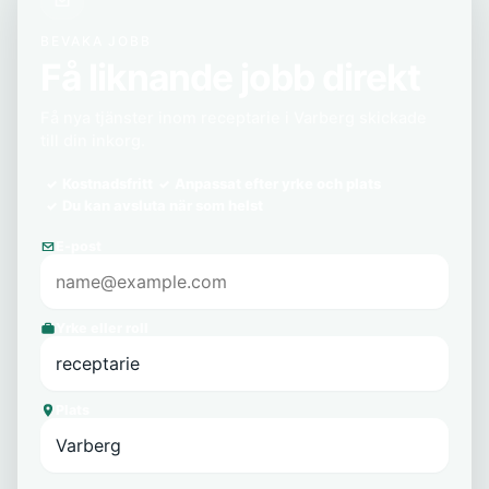
BEVAKA JOBB
Få liknande jobb direkt
Få nya tjänster inom receptarie i Varberg skickade
till din inkorg.
Kostnadsfritt
Anpassat efter yrke och plats
Du kan avsluta när som helst
E-post
Yrke eller roll
Plats