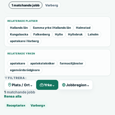
1 matchande jobb
Varberg
RELATERADE PLATSER
Hallands län
Samma yrke i Hallands län
Halmstad
Kungsbacka
Falkenberg
Hylte
Hyltebruk
Laholm
apotekare i Varberg
RELATERADE YRKEN
apotekare
apotekstekniker
farmacitjänster
egenvårdsrådgivare
FILTRERA:
Plats / Ort
⌄
Yrke
⌄
Jobbregion
⌄
1 matchande jobb
Rensa alla
Receptarie
×
Varberg
×