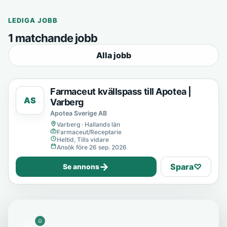
LEDIGA JOBB
1 matchande jobb
Alla jobb
Farmaceut kvällspass till Apotea |
AS
Varberg
Apotea Sverige AB
Varberg · Hallands län
Farmaceut/Receptarie
Heltid, Tills vidare
Ansök före 26 sep. 2026
→
Spara
♡
Se annons