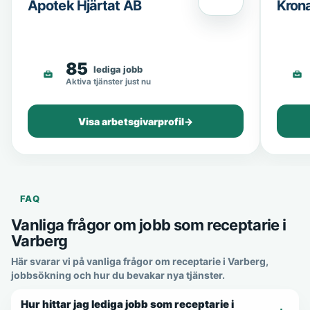
Apotek Hjärtat AB
Kron
85
lediga jobb
Aktiva tjänster just nu
Visa arbetsgivarprofil
→
FAQ
Vanliga frågor om jobb som receptarie i
Varberg
Här svarar vi på vanliga frågor om receptarie i Varberg,
jobbsökning och hur du bevakar nya tjänster.
Hur hittar jag lediga jobb som receptarie i