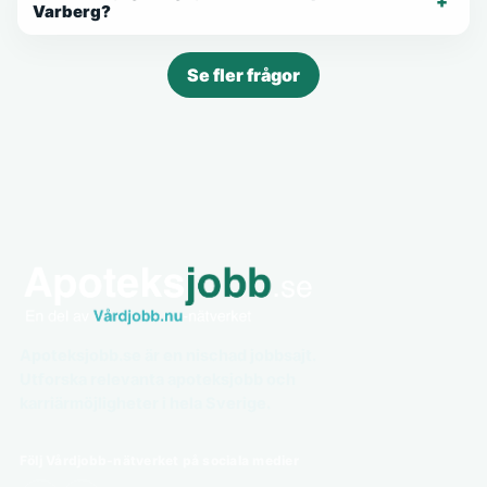
Varberg?
Se fler frågor
Apoteksjobb.se är en nischad jobbsajt.
Utforska relevanta apoteksjobb och
karriärmöjligheter i hela Sverige.
Följ Vårdjobb-nätverket på sociala medier