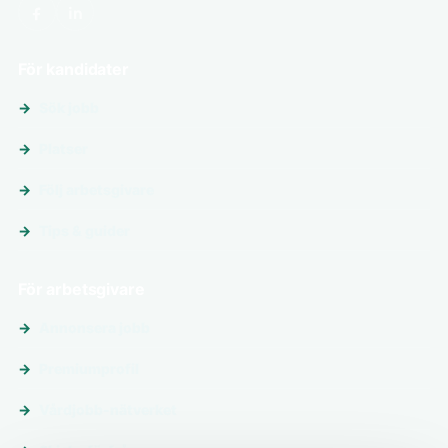
För kandidater
Sök jobb
Platser
Följ arbetsgivare
Tips & guider
För arbetsgivare
Annonsera jobb
Premiumprofil
Vårdjobb-nätverket