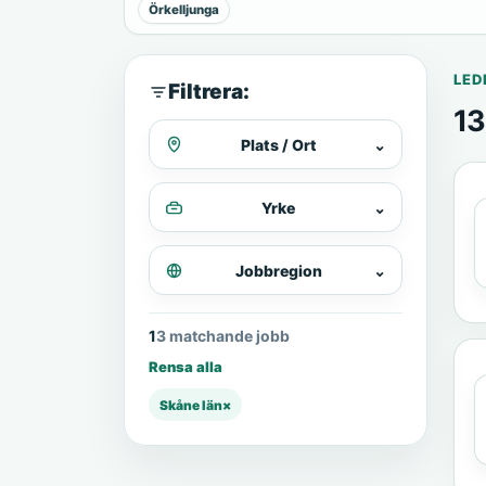
Örkelljunga
LED
Filtrera:
13
Plats / Ort
⌄
Yrke
⌄
Jobbregion
⌄
13 matchande jobb
Rensa alla
Skåne län
×