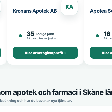
KA
Kronans Apotek AB
Apotea S
35
16
lediga jobb
Aktiva tjänster just nu
Aktiva
Visa arbetsgivarprofil
→
Visa 
nom apotek och farmaci i Skåne lä
obbsökning och hur du bevakar nya tjänster.