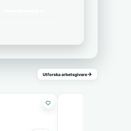
Skapa bevakning →
delar aldrig din e-post med tredje part.
Utforska arbetsgivare