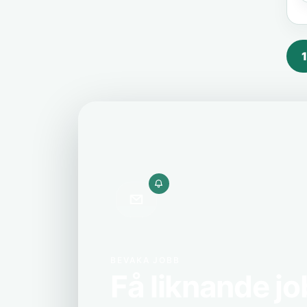
1
BEVAKA JOBB
Få liknande jo