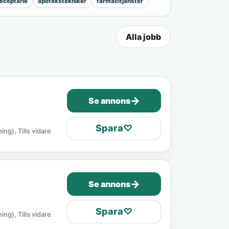
eceptarie
apotekstekniker
farmacitjänster
Alla jobb
→
Se annons
Spara
♡
ing), Tills vidare
→
Se annons
Spara
♡
ing), Tills vidare