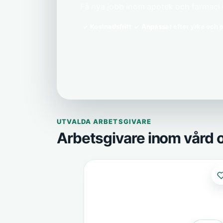
Få nya jobb inom apotek och farmaci i 
Kostnadsfritt
Anpassat efter yrke och p
UTVALDA ARBETSGIVARE
Arbetsgivare inom vård