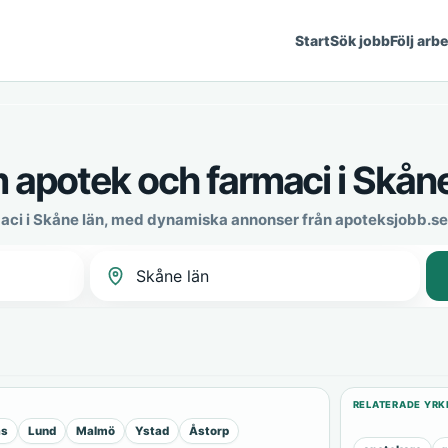
Start
Sök jobb
Följ arb
m apotek och farmaci i Skåne
aci i Skåne län, med dynamiska annonser från apoteksjobb.se
RELATERADE YRK
äs
Lund
Malmö
Ystad
Åstorp