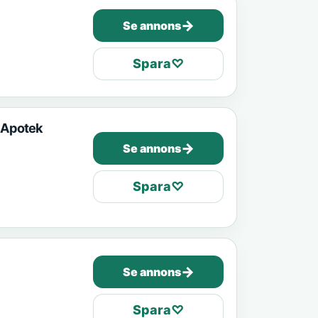
→
Se annons
Spara
♡
l Apotek
→
Se annons
Spara
♡
→
Se annons
Spara
♡