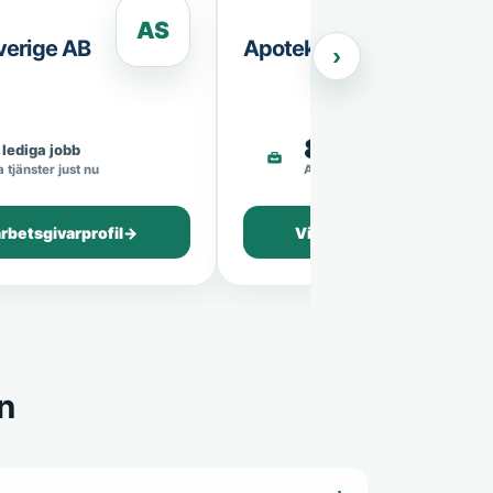
AS
A
verige AB
Apoteket AB
›
8
lediga jobb
lediga jobb
 tjänster just nu
Aktiva tjänster just nu
arbetsgivarprofil
→
Visa arbetsgivarprofil
→
n