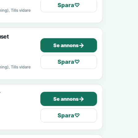
Spara
♡
ing), Tills vidare
uset
→
Se annons
Spara
♡
ing), Tills vidare
v
→
Se annons
Spara
♡