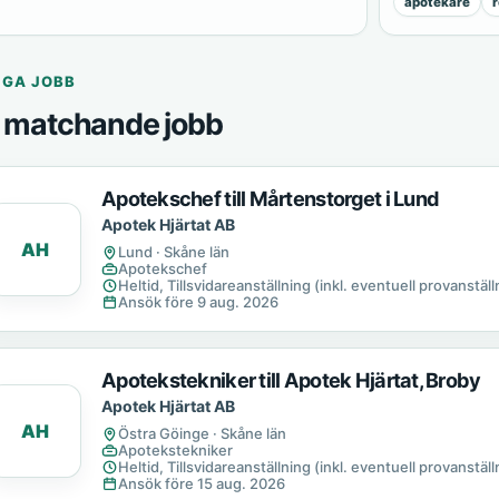
apotekare
r
IGA JOBB
 matchande jobb
Apotekschef till Mårtenstorget i Lund
Apotek Hjärtat AB
AH
Lund · Skåne län
Apotekschef
Heltid, Tillsvidareanställning (inkl. eventuell provanställn
Ansök före 9 aug. 2026
Apotekstekniker till Apotek Hjärtat, Broby
Apotek Hjärtat AB
AH
Östra Göinge · Skåne län
Apotekstekniker
Heltid, Tillsvidareanställning (inkl. eventuell provanställn
Ansök före 15 aug. 2026