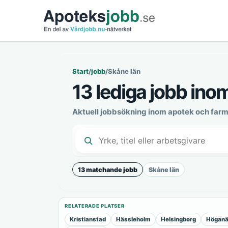
Start
/
jobb
/
Skåne län
13 lediga jobb ino
Aktuell jobbsökning inom apotek och farm
13 matchande jobb
Skåne län
RELATERADE PLATSER
Kristianstad
Hässleholm
Helsingborg
Högan