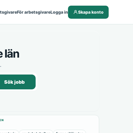
etsgivare
För arbetsgivare
Logga in
Skapa konto
 län
.
Sök jobb
EN