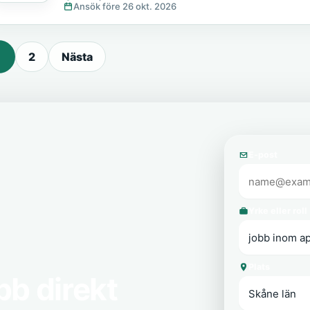
Ansök före 26 okt. 2026
2
Nästa
E-post
Yrke eller roll
Plats
bb direkt