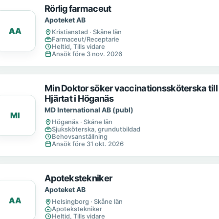
Rörlig farmaceut
Apoteket AB
AA
Kristianstad · Skåne län
Farmaceut/Receptarie
Heltid, Tills vidare
Ansök före 3 nov. 2026
Min Doktor söker vaccinationssköterska til
Hjärtat i Höganäs
MD International AB (publ)
MI
Höganäs · Skåne län
Sjuksköterska, grundutbildad
Behovsanställning
Ansök före 31 okt. 2026
Apotekstekniker
Apoteket AB
AA
Helsingborg · Skåne län
Apotekstekniker
Heltid, Tills vidare