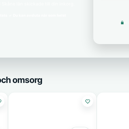
Skåne län skickade till din inkorg.
lats
Du kan avsluta när som helst
Vi 
 och omsorg