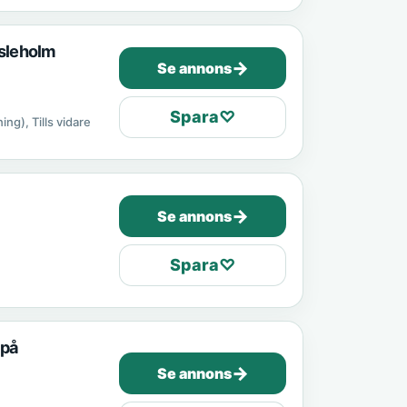
ssleholm
→
Se annons
Spara
♡
ing), Tills vidare
→
Se annons
Spara
♡
 på
→
Se annons