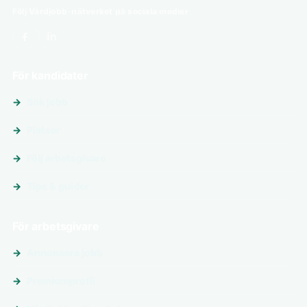
Följ Vårdjobb-nätverket på sociala medier
För kandidater
Sök jobb
Platser
Följ arbetsgivare
Tips & guider
För arbetsgivare
Annonsera jobb
Premiumprofil