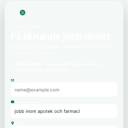
BEVAKA JOBB
Få liknande jobb direkt
Få nya jobb inom apotek och farmaci i Svenljunga
skickade till din inkorg.
Kostnadsfritt
Anpassat efter yrke och plats
Du kan avsluta när som helst
E-post
Yrke eller roll
Plats