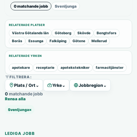
0 matchande jobb
Svenljunga
RELATERADE PLATSER
Västra Götalands län
Göteborg
Skövde
Bengtsfors
Borås
Essunga
Falköping
Götene
Mellerud
RELATERADE YRKEN
apotekare
receptarie
apotekstekniker
farmacitjänster
FILTRERA:
Plats / Ort
⌄
Yrke
⌄
Jobbregion
⌄
0 matchande jobb
Rensa alla
Svenljunga
×
LEDIGA JOBB