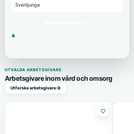
Skapa bevakning →
Vi delar aldrig din e-post med tredje part.
UTVALDA ARBETSGIVARE
Arbetsgivare inom vård och omsorg
Utforska arbetsgivare