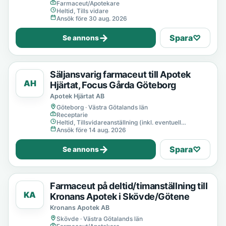
Farmaceut/Apotekare
Heltid, Tills vidare
Ansök före 30 aug. 2026
→
Spara
♡
Se annons
Säljansvarig farmaceut till Apotek
AH
Hjärtat, Focus Gårda Göteborg
Apotek Hjärtat AB
Göteborg · Västra Götalands län
Receptarie
Heltid, Tillsvidareanställning (inkl. eventuell
provanställning), Tills vidare
Ansök före 14 aug. 2026
→
Spara
♡
Se annons
Farmaceut på deltid/timanställning till
KA
Kronans Apotek i Skövde/Götene
Kronans Apotek AB
Skövde · Västra Götalands län