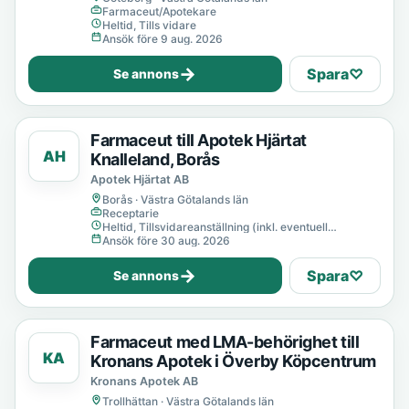
Farmaceut/Apotekare
Heltid, Tills vidare
Ansök före 9 aug. 2026
→
Spara
♡
Se annons
Farmaceut till Apotek Hjärtat
AH
Knalleland, Borås
Apotek Hjärtat AB
Borås · Västra Götalands län
Receptarie
Heltid, Tillsvidareanställning (inkl. eventuell
provanställning), Tills vidare
Ansök före 30 aug. 2026
→
Spara
♡
Se annons
Farmaceut med LMA-behörighet till
KA
Kronans Apotek i Överby Köpcentrum
Kronans Apotek AB
Trollhättan · Västra Götalands län