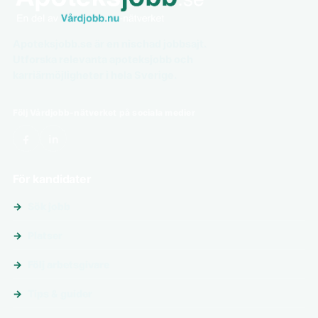
Apoteksjobb.se är en nischad jobbsajt.
Utforska relevanta apoteksjobb och
karriärmöjligheter i hela Sverige.
Följ Vårdjobb-nätverket på sociala medier
För kandidater
Sök jobb
Platser
Följ arbetsgivare
Tips & guider