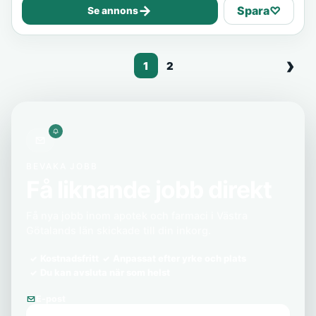
→
Spara
♡
Se annons
1
2
BEVAKA JOBB
Få liknande jobb direkt
Få nya jobb inom apotek och farmaci i Västra
Götalands län skickade till din inkorg.
Kostnadsfritt
Anpassat efter yrke och plats
Du kan avsluta när som helst
E-post