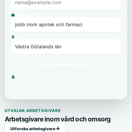
Yrke eller roll
Plats
Skapa bevakning →
Vi delar aldrig din e-post med tredje part.
UTVALDA ARBETSGIVARE
Arbetsgivare inom vård och omsorg
Utforska arbetsgivare