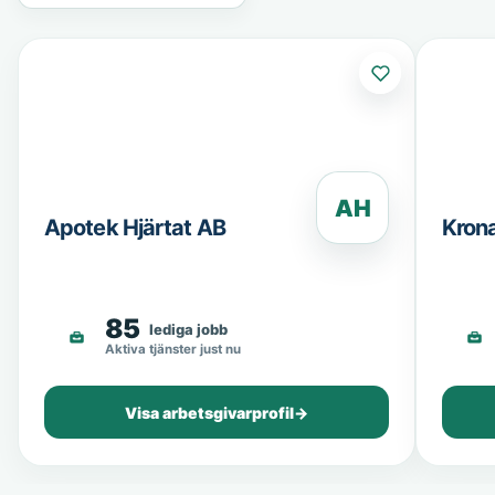
AH
Apotek Hjärtat AB
Kron
85
lediga jobb
Aktiva tjänster just nu
Visa arbetsgivarprofil
→