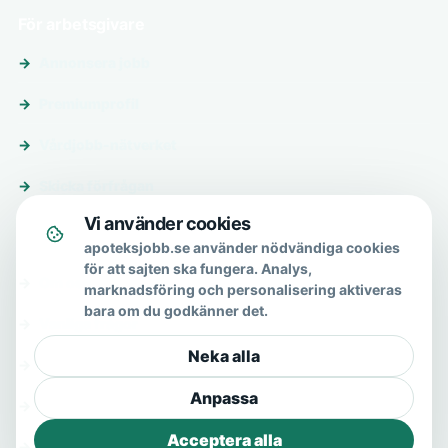
För arbetsgivare
Annonsera jobb
Premiumprofil
Vårdjobb-nätverket
Skicka förfrågan
Vi använder cookies
Om & hjälp
apoteksjobb.se använder nödvändiga cookies
för att sajten ska fungera. Analys,
Om oss
marknadsföring och personalisering aktiveras
bara om du godkänner det.
Vanliga frågor
Neka alla
Kontakt
Anpassa
Integritetspolicy
Acceptera alla
Allmänna villkor