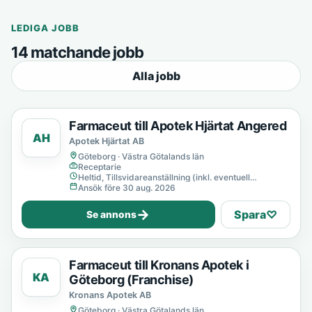
LEDIGA JOBB
14 matchande jobb
Alla jobb
Farmaceut till Apotek Hjärtat Angered
AH
Apotek Hjärtat AB
Göteborg · Västra Götalands län
Receptarie
Heltid, Tillsvidareanställning (inkl. eventuell
provanställning), Tills vidare
Ansök före 30 aug. 2026
→
Spara
♡
Se annons
Farmaceut till Kronans Apotek i
KA
Göteborg (Franchise)
Kronans Apotek AB
Göteborg · Västra Götalands län