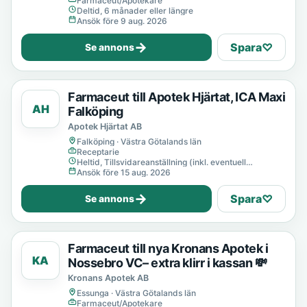
Farmaceut/Apotekare
Deltid, 6 månader eller längre
Ansök före 9 aug. 2026
→
Spara
♡
Se annons
Farmaceut till Apotek Hjärtat, ICA Maxi
AH
Falköping
Apotek Hjärtat AB
Falköping · Västra Götalands län
Receptarie
Heltid, Tillsvidareanställning (inkl. eventuell
provanställning), Tills vidare
Ansök före 15 aug. 2026
→
Spara
♡
Se annons
Farmaceut till nya Kronans Apotek i
KA
Nossebro VC– extra klirr i kassan 💸
Kronans Apotek AB
Essunga · Västra Götalands län
Farmaceut/Apotekare