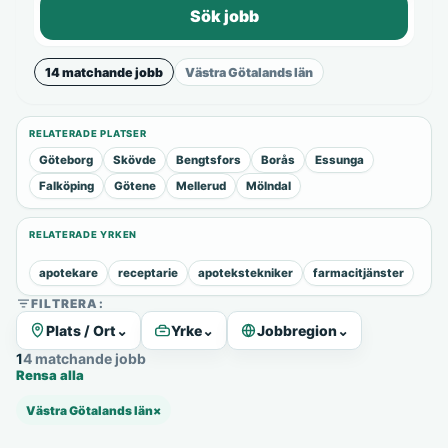
Sök jobb
14 matchande jobb
Västra Götalands län
RELATERADE PLATSER
Göteborg
Skövde
Bengtsfors
Borås
Essunga
Falköping
Götene
Mellerud
Mölndal
RELATERADE YRKEN
apotekare
receptarie
apotekstekniker
farmacitjänster
FILTRERA:
Plats / Ort
⌄
Yrke
⌄
Jobbregion
⌄
14 matchande jobb
Rensa alla
Västra Götalands län
×